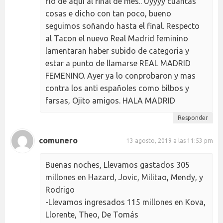
flo de aquí al final de mes.. Uyyyy cuantas
cosas e dicho con tan poco, bueno
seguimos soñando hasta el final. Respecto
al Tacon el nuevo Real Madrid feminino
lamentaran haber subido de categoria y
estar a punto de llamarse REAL MADRID
FEMENINO. Ayer ya lo conprobaron y mas
contra los anti españoles como bilbos y
farsas, Ojito amigos. HALA MADRID
Responder
comunero
13 agosto, 2019 a las 11:53 pm
Buenas noches, Llevamos gastados 305
millones en Hazard, Jovic, Militao, Mendy, y
Rodrigo
-Llevamos ingresados 115 millones en Kova,
Llorente, Theo, De Tomás