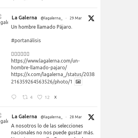
La Galerna
@lagalerna_
·
29 Mar
Un hombre llamado Pájaro.
#portanálisis
👉🏻👉🏻👉🏻
https://www.lagalerna.com/un-
hombre-llamado-pajaro/
https://x.com/lagalerna_/status/2038
216359264563526/photo/1
4
12
X
La Galerna
@lagalerna_
·
28 Mar
A nosotros lo de las selecciones
nacionales no nos puede gustar más.