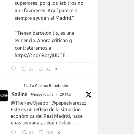
superiores, porq los árbitros no
nos favorecen. Aquí parece q
siempre ayudan al Madrid."
"Tienen barcelonitis, es una
evidencia. Ahora critican q
contratáramos a
https://t.co/lRqryjUDTE
33
92
X
La Galerna Retuiteado
Kollins
@pepekollins
·
29 Mar
@TheNewOjeador
@pepealvarezzz
Este es un reflejo de la situación
económica del Real Madrid, hace
unas semanas, según Tebas…
55
186
X