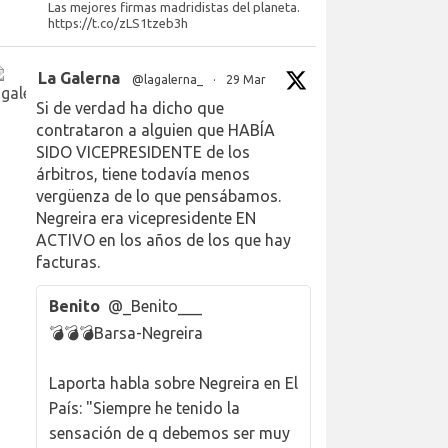
Las mejores firmas madridistas del planeta.
https://t.co/zLS1tzeb3h
La Galerna
@lagalerna_
·
29 Mar
Si de verdad ha dicho que
contrataron a alguien que HABÍA
SIDO VICEPRESIDENTE de los
árbitros, tiene todavía menos
vergüenza de lo que pensábamos.
Negreira era vicepresidente EN
ACTIVO en los años de los que hay
facturas.
Benito
@_Benito___
💣💣💣Barsa-Negreira
Laporta habla sobre Negreira en El
País: "Siempre he tenido la
sensación de q debemos ser muy