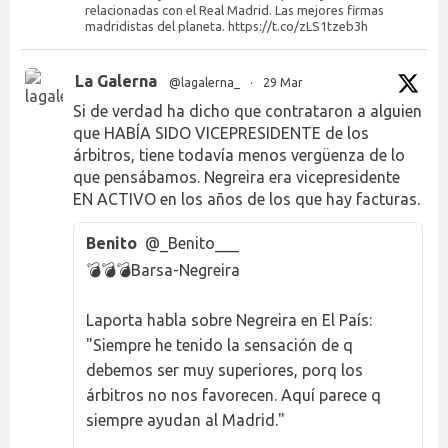
relacionadas con el Real Madrid. Las mejores firmas
madridistas del planeta. https://t.co/zLS1tzeb3h
La Galerna
@lagalerna_
·
29 Mar
Si de verdad ha dicho que contrataron a alguien
que HABÍA SIDO VICEPRESIDENTE de los
árbitros, tiene todavía menos vergüenza de lo
que pensábamos. Negreira era vicepresidente
EN ACTIVO en los años de los que hay facturas.
Benito
@_Benito___
💣💣💣Barsa-Negreira
Laporta habla sobre Negreira en El País:
"Siempre he tenido la sensación de q
debemos ser muy superiores, porq los
árbitros no nos favorecen. Aquí parece q
siempre ayudan al Madrid."