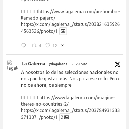
👉🏻👉🏻👉🏻
https://www.lagalerna.com/un-hombre-
llamado-pajaro/
https://x.com/lagalerna_/status/203821635926
4563526/photo/1
4
12
X
La Galerna
@lagalerna_
·
28 Mar
A nosotros lo de las selecciones nacionales no
nos puede gustar más. Nos pirra ese rollo. Pero
no de ahora, de siempre
👉🏻👉🏻👉🏻
https://www.lagalerna.com/imagine-
theres-no-countries-2/
https://x.com/lagalerna_/status/203784931533
5713071/photo/1
2