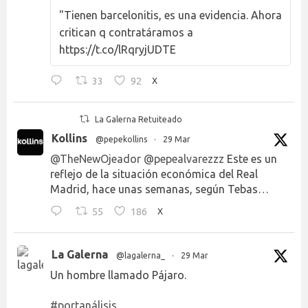
"Tienen barcelonitis, es una evidencia. Ahora
critican q contratáramos a
https://t.co/lRqryjUDTE
33
92
X
La Galerna Retuiteado
Kollins
@pepekollins
·
29 Mar
@TheNewOjeador
@pepealvarezzz
Este es un
reflejo de la situación económica del Real
Madrid, hace unas semanas, según Tebas…
55
186
X
La Galerna
@lagalerna_
·
29 Mar
Un hombre llamado Pájaro.
#portanálisis