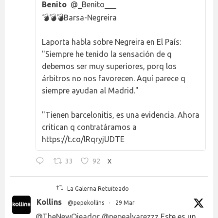
Benito
@_Benito___
💣💣💣Barsa-Negreira
Laporta habla sobre Negreira en El País:
"Siempre he tenido la sensación de q
debemos ser muy superiores, porq los
árbitros no nos favorecen. Aquí parece q
siempre ayudan al Madrid."
"Tienen barcelonitis, es una evidencia. Ahora
critican q contratáramos a
https://t.co/lRqryjUDTE
33
92
X
La Galerna Retuiteado
Kollins
@pepekollins
·
29 Mar
@TheNewOjeador
@pepealvarezzz
Este es un