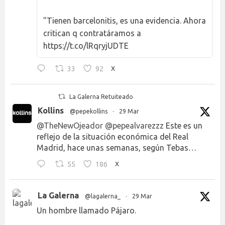
"Tienen barcelonitis, es una evidencia. Ahora
critican q contratáramos a
https://t.co/lRqryjUDTE
33
92
X
La Galerna Retuiteado
Kollins
@pepekollins
·
29 Mar
@TheNewOjeador
@pepealvarezzz
Este es un
reflejo de la situación económica del Real
Madrid, hace unas semanas, según Tebas…
55
186
X
La Galerna
@lagalerna_
·
29 Mar
Un hombre llamado Pájaro.