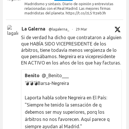
Madridismo y sintaxis. Diario de opinión y entrevistas
relacionadas con el Real Madrid. Las mejores firmas
madridistas del planeta. https://t.co/zLS1tzeb3h
La Galerna
@lagalerna_
·
29 Mar
Si de verdad ha dicho que contrataron a alguien
que HABÍA SIDO VICEPRESIDENTE de los
árbitros, tiene todavía menos vergüenza de lo
que pensábamos. Negreira era vicepresidente
EN ACTIVO en los años de los que hay facturas.
Benito
@_Benito___
💣💣💣Barsa-Negreira
Laporta habla sobre Negreira en El País:
"Siempre he tenido la sensación de q
debemos ser muy superiores, porq los
árbitros no nos favorecen. Aquí parece q
siempre ayudan al Madrid."