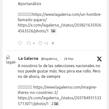
#portanálisis
👉🏻👉🏻👉🏻
https://www.lagalerna.com/un-hombre-
llamado-pajaro/
https://x.com/lagalerna_/status/203821635926
4563526/photo/1
4
12
X
La Galerna
@lagalerna_
·
28 Mar
A nosotros lo de las selecciones nacionales no
nos puede gustar más. Nos pirra ese rollo. Pero
no de ahora, de siempre
👉🏻👉🏻👉🏻
https://www.lagalerna.com/imagine-
theres-no-countries-2/
https://x.com/lagalerna_/status/203784931533
5713071/photo/1
2