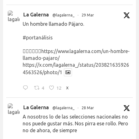
La Galerna
@lagalerna_
·
29 Mar
Un hombre llamado Pájaro.
#portanálisis
👉🏻👉🏻👉🏻
https://www.lagalerna.com/un-hombre-
llamado-pajaro/
https://x.com/lagalerna_/status/203821635926
4563526/photo/1
4
12
X
La Galerna
@lagalerna_
·
28 Mar
A nosotros lo de las selecciones nacionales no
nos puede gustar más. Nos pirra ese rollo. Pero
no de ahora, de siempre