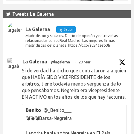
Tweets La Galerna
La Galerna
Seguir
Madridismo y sintaxis. Diario de opinión y entrevistas
relacionadas con el Real Madrid. Las mejores firmas
madridistas del planeta. https://t.co/zLS1tzeb3h
La Galerna
@lagalerna_
·
29 Mar
Si de verdad ha dicho que contrataron a alguien
que HABÍA SIDO VICEPRESIDENTE de los
árbitros, tiene todavía menos vergüenza de lo
que pensábamos. Negreira era vicepresidente
EN ACTIVO en los años de los que hay facturas.
Benito
@_Benito___
💣💣💣Barsa-Negreira
Laporta habla sobre Negreira en El País: