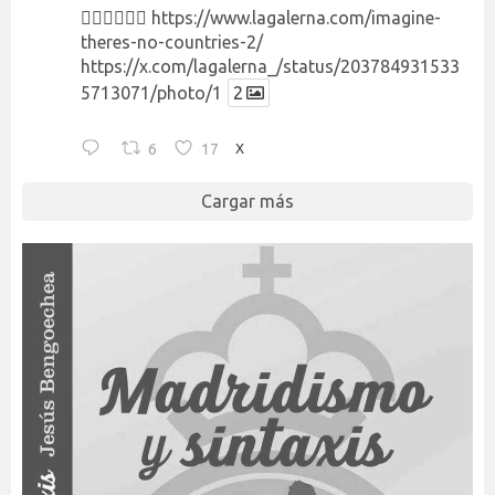
👉🏻👉🏻👉🏻
https://www.lagalerna.com/imagine-
theres-no-countries-2/
https://x.com/lagalerna_/status/203784931533
5713071/photo/1
2
6
17
X
Cargar más