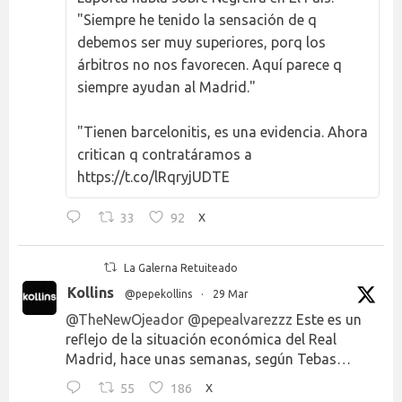
"Siempre he tenido la sensación de q
debemos ser muy superiores, porq los
árbitros no nos favorecen. Aquí parece q
siempre ayudan al Madrid."
"Tienen barcelonitis, es una evidencia. Ahora
critican q contratáramos a
https://t.co/lRqryjUDTE
33
92
X
La Galerna Retuiteado
Kollins
@pepekollins
·
29 Mar
@TheNewOjeador
@pepealvarezzz
Este es un
reflejo de la situación económica del Real
Madrid, hace unas semanas, según Tebas…
55
186
X