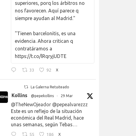
superiores, porq los árbitros no
nos favorecen. Aquí parece q
siempre ayudan al Madrid."
"Tienen barcelonitis, es una
evidencia. Ahora critican q
contratáramos a
https://t.co/lRqryjUDTE
33
92
X
La Galerna Retuiteado
Kollins
@pepekollins
·
29 Mar
@TheNewOjeador
@pepealvarezzz
Este es un reflejo de la situación
económica del Real Madrid, hace
unas semanas, según Tebas…
55
186
X