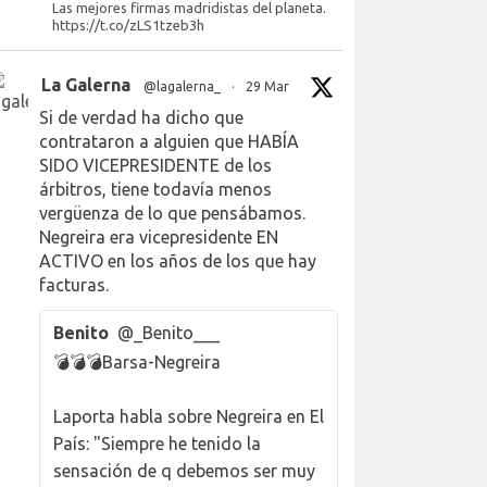
Las mejores firmas madridistas del planeta.
https://t.co/zLS1tzeb3h
La Galerna
@lagalerna_
·
29 Mar
Si de verdad ha dicho que
contrataron a alguien que HABÍA
SIDO VICEPRESIDENTE de los
árbitros, tiene todavía menos
vergüenza de lo que pensábamos.
Negreira era vicepresidente EN
ACTIVO en los años de los que hay
facturas.
Benito
@_Benito___
💣💣💣Barsa-Negreira
Laporta habla sobre Negreira en El
País: "Siempre he tenido la
sensación de q debemos ser muy