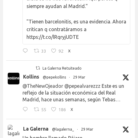
siempre ayudan al Madrid."
"Tienen barcelonitis, es una evidencia. Ahora
critican q contratáramos a
https://t.co/lRqryjUDTE
33
92
X
La Galerna Retuiteado
Kollins
@pepekollins
·
29 Mar
@TheNewOjeador
@pepealvarezzz
Este es un
reflejo de la situación económica del Real
Madrid, hace unas semanas, según Tebas…
55
186
X
La Galerna
@lagalerna_
·
29 Mar