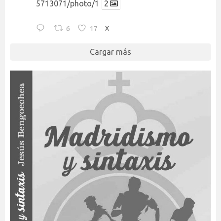
5713071/photo/1
2
6
17
X
Cargar más