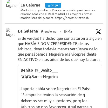
La Galerna
Seguir
Madridismo y sintaxis. Diario de opinión y entrevistas
relacionadas con el Real Madrid. Las mejores firmas
madridistas del planeta. https://t.co/zLS1tzeb3h
La Galerna
@lagalerna_
·
29 Mar
Si de verdad ha dicho que contrataron a alguien
que HABÍA SIDO VICEPRESIDENTE de los
árbitros, tiene todavía menos vergüenza de lo
que pensábamos. Negreira era vicepresidente
EN ACTIVO en los años de los que hay facturas.
Benito
@_Benito___
💣💣💣Barsa-Negreira
Laporta habla sobre Negreira en El País:
"Siempre he tenido la sensación de q
debemos ser muy superiores, porq los
árbitros no nos favorecen. Aquí parece q