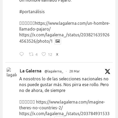
Un hombre llamado Pájaro.
#portanálisis
👉🏻👉🏻👉🏻
https://www.lagalerna.com/un-hombre-
llamado-pajaro/
https://x.com/lagalerna_/status/203821635926
4563526/photo/1
4
12
X
La Galerna
@lagalerna_
·
28 Mar
A nosotros lo de las selecciones nacionales no
nos puede gustar más. Nos pirra ese rollo. Pero
no de ahora, de siempre
👉🏻👉🏻👉🏻
https://www.lagalerna.com/imagine-
theres-no-countries-2/
https://x.com/lagalerna_/status/203784931533