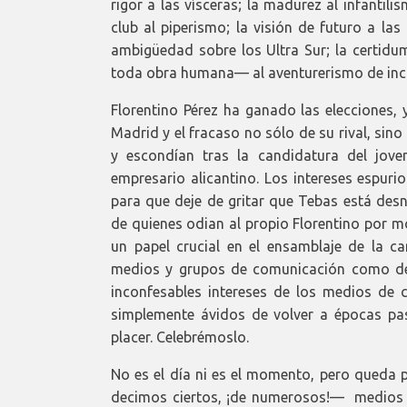
rigor a las vísceras; la madurez al infantili
club al piperismo; la visión de futuro a las
ambigüedad sobre los Ultra Sur; la certid
toda obra humana— al aventurerismo de inc
Florentino Pérez ha ganado las elecciones, y
Madrid y el fracaso no sólo de su rival, si
y escondían tras la candidatura del jo
empresario alicantino. Los intereses espuri
para que deje de gritar que Tebas está desn
de quienes odian al propio Florentino por 
un papel crucial en el ensamblaje de la can
medios y grupos de comunicación como desor
inconfesables intereses de los medios de 
simplemente ávidos de volver a épocas pas
placer. Celebrémoslo.
No es el día ni es el momento, pero queda p
decimos ciertos, ¡de numerosos!— medios 