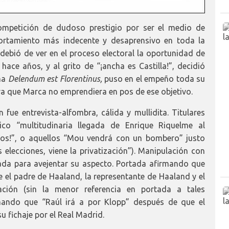
ompetición de dudoso prestigio por ser el medio de
tamiento más indecente y desaprensivo en toda la
debió de ver en el proceso electoral la oportunidad de
ace años, y al grito de “¡ancha es Castilla!”, decidió
ema
Delendum est Florentinus,
puso en el empeño toda su
ra que Marca no emprendiera en pos de ese objetivo.
 fue entrevista-alfombra, cálida y mullidita. Titulares
ico “multitudinaria llegada de Enrique Riquelme al
anos!”, o aquellos “Mou vendrá con un bombero” justo
 elecciones, viene la privatización”). Manipulación con
ada para avejentar su aspecto. Portada afirmando que
el padre de Haaland, la representante de Haaland y el
ción (sin la menor referencia en portada a tales
mando que “Raúl irá a por Klopp” después de que el
 fichaje por el Real Madrid.