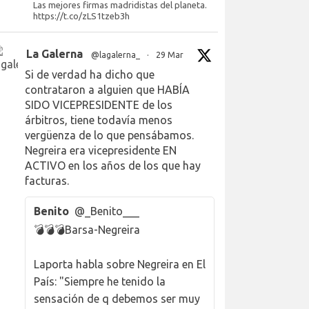
Las mejores firmas madridistas del planeta.
https://t.co/zLS1tzeb3h
La Galerna
@lagalerna_
·
29 Mar
Si de verdad ha dicho que
contrataron a alguien que HABÍA
SIDO VICEPRESIDENTE de los
árbitros, tiene todavía menos
vergüenza de lo que pensábamos.
Negreira era vicepresidente EN
ACTIVO en los años de los que hay
facturas.
Benito
@_Benito___
💣💣💣Barsa-Negreira
Laporta habla sobre Negreira en El
País: "Siempre he tenido la
sensación de q debemos ser muy