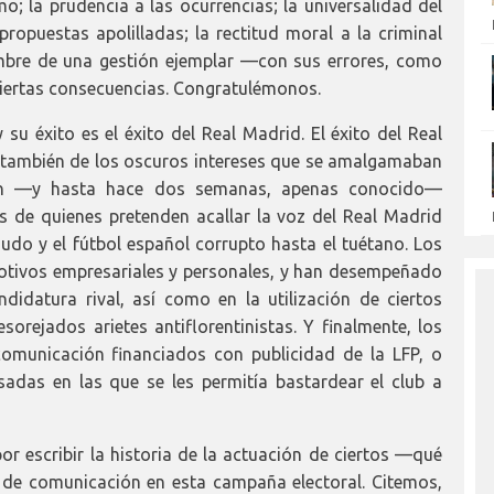
smo; la prudencia a las ocurrencias; la universalidad del
 propuestas apolilladas; la rectitud moral a la criminal
umbre de una gestión ejemplar —con sus errores, como
iertas consecuencias. Congratulémonos.
 su éxito es el éxito del Real Madrid. El éxito del Real
no también de los oscuros intereses que se amalgamaban
ven —y hasta hace dos semanas, apenas conocido—
os de quienes pretenden acallar la voz del Real Madrid
udo y el fútbol español corrupto hasta el tuétano. Los
motivos empresariales y personales, y han desempeñado
didatura rival, así como en la utilización de ciertos
ejados arietes antiflorentinistas. Y finalmente, los
comunicación financiados con publicidad de la LFP, o
adas en las que se les permitía bastardear el club a
or escribir la historia de la actuación de ciertos —qué
de comunicación en esta campaña electoral. Citemos,