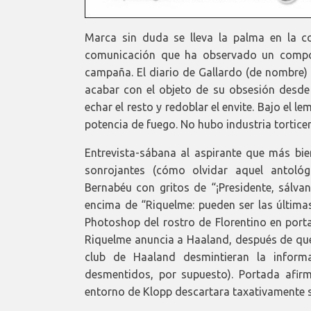
Marca sin duda se lleva la palma en la c
comunicación que ha observado un compor
campaña. El diario de Gallardo (de nombre) 
acabar con el objeto de su obsesión desde h
echar el resto y redoblar el envite. Bajo el l
potencia de fuego. No hubo industria tortice
Entrevista-sábana al aspirante que más bien
sonrojantes (cómo olvidar aquel antológ
Bernabéu con gritos de “¡Presidente, sálv
encima de “Riquelme: pueden ser las últimas
Photoshop del rostro de Florentino en port
Riquelme anuncia a Haaland, después de que 
club de Haaland desmintieran la informa
desmentidos, por supuesto). Portada afir
entorno de Klopp descartara taxativamente su