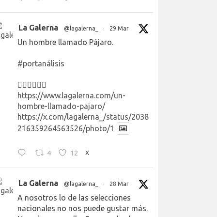
La Galerna
@lagalerna_
·
29 Mar
Un hombre llamado Pájaro.
#portanálisis
👉🏻👉🏻👉🏻
https://www.lagalerna.com/un-
hombre-llamado-pajaro/
https://x.com/lagalerna_/status/2038
216359264563526/photo/1
4
12
X
La Galerna
@lagalerna_
·
28 Mar
A nosotros lo de las selecciones
nacionales no nos puede gustar más.