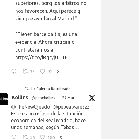
superiores, porq los árbitros no
nos favorecen. Aquí parece q
siempre ayudan al Madrid."
"Tienen barcelonitis, es una
evidencia. Ahora critican q
contratáramos a
https://t.co/lRqryjUDTE
33
92
X
La Galerna Retuiteado
Kollins
@pepekollins
·
29 Mar
@TheNewOjeador
@pepealvarezzz
Este es un reflejo de la situación
económica del Real Madrid, hace
unas semanas, según Tebas…
55
186
X