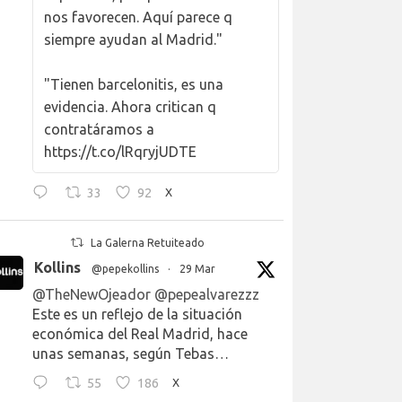
nos favorecen. Aquí parece q
siempre ayudan al Madrid."
"Tienen barcelonitis, es una
evidencia. Ahora critican q
contratáramos a
https://t.co/lRqryjUDTE
33
92
X
La Galerna Retuiteado
Kollins
@pepekollins
·
29 Mar
@TheNewOjeador
@pepealvarezzz
Este es un reflejo de la situación
económica del Real Madrid, hace
unas semanas, según Tebas…
55
186
X