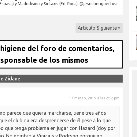
 Espasa) y Madridismo y Sintaxis (Ed. Roca). @jesusbengoechea
Artículo Siguiente »
 higiene del foro de comentarios,
esponsable de los mismos
ne Zidane
17 marzo, 2019 a las 2:32 pm
 no parece que quiera marcharse, tiene tres años
e el club quiera desprenderse de él pese a lo que
 creo que tenga problema en jugar con Hazard (doy por
sio. No nombro a Vinicius y Rodrygo porque no