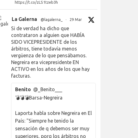
https://t.co/zLS1tzeb3h
La Galerna
@lagalerna_
·
29 Mar
Si de verdad ha dicho que
contrataron a alguien que HABÍA
SIDO VICEPRESIDENTE de los
árbitros, tiene todavía menos
vergüenza de lo que pensábamos.
Negreira era vicepresidente EN
ACTIVO en los años de los que hay
facturas.
Benito
@_Benito___
💣💣💣Barsa-Negreira
Laporta habla sobre Negreira en El
País: "Siempre he tenido la
sensación de q debemos ser muy
superiores, porq los árbitros no