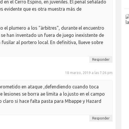
 en el Cerro Espino, en juveniles. El penal señalado
i es evidente que es otra muestra más de
o el plumero a los "àrbitres", durante el encuentro
 se han inventado un fuera de juego inexistente de
silar al portero local. En definitiva, llueve sobre
Responder
18 marzo, 2019 a las 7:26 pm
prometido en ataque ,defendiendo cuando toca
 lesiones se borra ae limita a lo.justo en el campo
o claro si hace falta pasta para Mbappe y Hazard
Responder