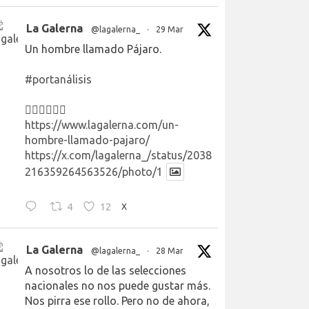
La Galerna
@lagalerna_
·
29 Mar
Un hombre llamado Pájaro.
#portanálisis
👉🏻👉🏻👉🏻
https://www.lagalerna.com/un-
hombre-llamado-pajaro/
https://x.com/lagalerna_/status/2038
216359264563526/photo/1
4
12
X
La Galerna
@lagalerna_
·
28 Mar
A nosotros lo de las selecciones
nacionales no nos puede gustar más.
Nos pirra ese rollo. Pero no de ahora,