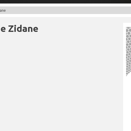
dane
ne Zidane