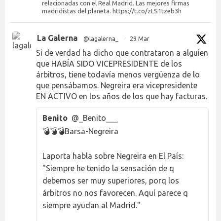
relacionadas con el Real Madrid. Las mejores firmas
madridistas del planeta. https://t.co/zLS1tzeb3h
La Galerna
@lagalerna_
·
29 Mar
Si de verdad ha dicho que contrataron a alguien
que HABÍA SIDO VICEPRESIDENTE de los
árbitros, tiene todavía menos vergüenza de lo
que pensábamos. Negreira era vicepresidente
EN ACTIVO en los años de los que hay facturas.
Benito
@_Benito___
💣💣💣Barsa-Negreira
Laporta habla sobre Negreira en El País:
"Siempre he tenido la sensación de q
debemos ser muy superiores, porq los
árbitros no nos favorecen. Aquí parece q
siempre ayudan al Madrid."