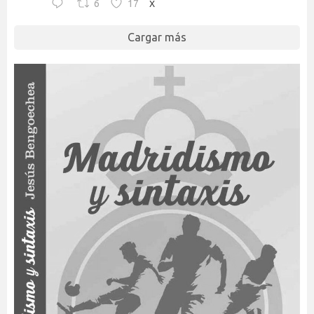
6
17
X
Cargar más