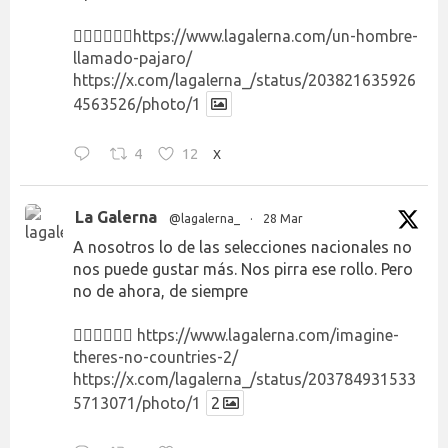
👉🏻👉🏻👉🏻
https://www.lagalerna.com/un-hombre-
llamado-pajaro/
https://x.com/lagalerna_/status/203821635926
4563526/photo/1
4
12
X
La Galerna
@lagalerna_
·
28 Mar
A nosotros lo de las selecciones nacionales no
nos puede gustar más. Nos pirra ese rollo. Pero
no de ahora, de siempre
👉🏻👉🏻👉🏻
https://www.lagalerna.com/imagine-
theres-no-countries-2/
https://x.com/lagalerna_/status/203784931533
5713071/photo/1
2