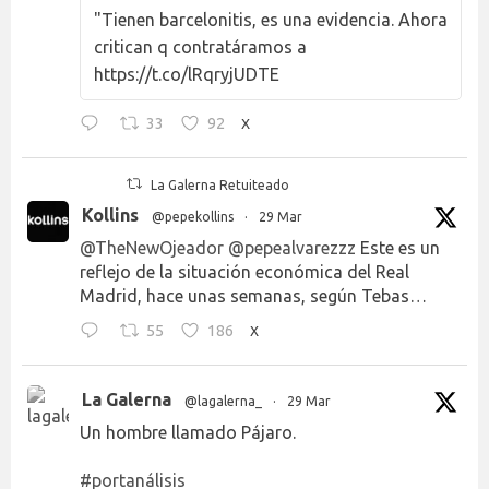
"Tienen barcelonitis, es una evidencia. Ahora
critican q contratáramos a
https://t.co/lRqryjUDTE
33
92
X
La Galerna Retuiteado
Kollins
@pepekollins
·
29 Mar
@TheNewOjeador
@pepealvarezzz
Este es un
reflejo de la situación económica del Real
Madrid, hace unas semanas, según Tebas…
55
186
X
La Galerna
@lagalerna_
·
29 Mar
Un hombre llamado Pájaro.
#portanálisis