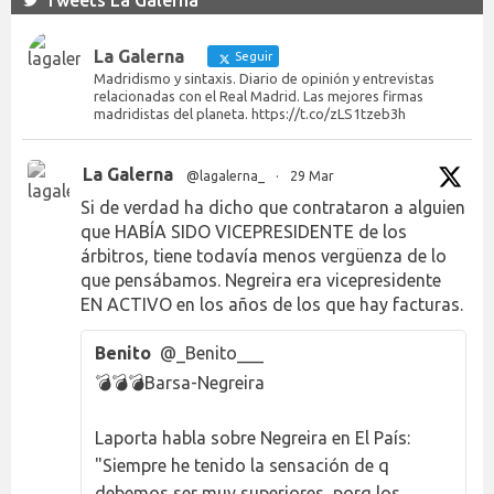
La Galerna
Seguir
Madridismo y sintaxis. Diario de opinión y entrevistas
relacionadas con el Real Madrid. Las mejores firmas
madridistas del planeta. https://t.co/zLS1tzeb3h
La Galerna
@lagalerna_
·
29 Mar
Si de verdad ha dicho que contrataron a alguien
que HABÍA SIDO VICEPRESIDENTE de los
árbitros, tiene todavía menos vergüenza de lo
que pensábamos. Negreira era vicepresidente
EN ACTIVO en los años de los que hay facturas.
Benito
@_Benito___
💣💣💣Barsa-Negreira
Laporta habla sobre Negreira en El País:
"Siempre he tenido la sensación de q
debemos ser muy superiores, porq los