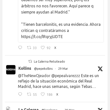
árbitros no nos favorecen. Aquí parece q
siempre ayudan al Madrid."
"Tienen barcelonitis, es una evidencia. Ahora
critican q contratáramos a
https://t.co/lRqryjUDTE
33
92
X
La Galerna Retuiteado
Kollins
@pepekollins
·
29 Mar
@TheNewOjeador
@pepealvarezzz
Este es un
reflejo de la situación económica del Real
Madrid, hace unas semanas, según Tebas…
55
186
X
La Galerna