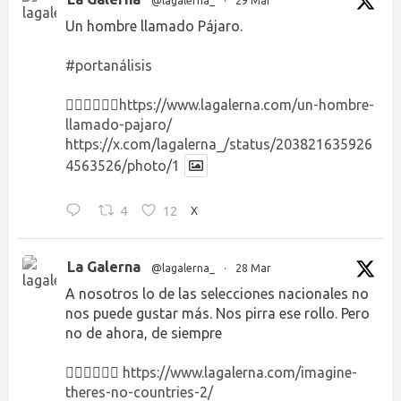
@lagalerna_
·
29 Mar
Un hombre llamado Pájaro.
#portanálisis
👉🏻👉🏻👉🏻
https://www.lagalerna.com/un-hombre-
llamado-pajaro/
https://x.com/lagalerna_/status/203821635926
4563526/photo/1
4
12
X
La Galerna
@lagalerna_
·
28 Mar
A nosotros lo de las selecciones nacionales no
nos puede gustar más. Nos pirra ese rollo. Pero
no de ahora, de siempre
👉🏻👉🏻👉🏻
https://www.lagalerna.com/imagine-
theres-no-countries-2/