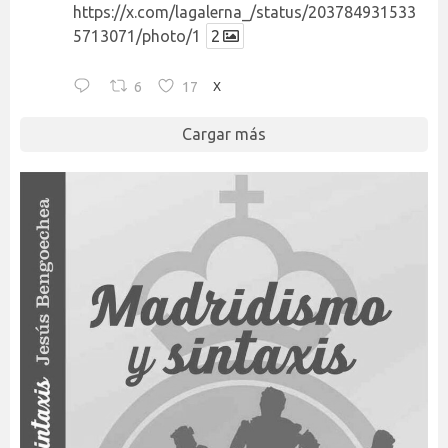
https://x.com/lagalerna_/status/203784931533
5713071/photo/1
2
6
17
X
Cargar más