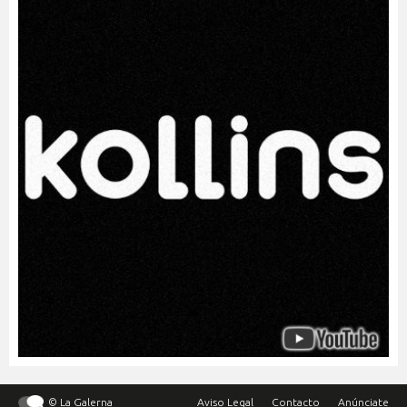
© La Galerna
Aviso Legal
Contacto
Anúnciate