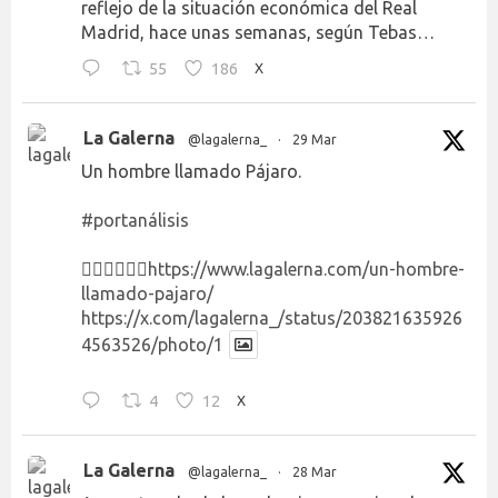
reflejo de la situación económica del Real
Madrid, hace unas semanas, según Tebas…
55
186
X
La Galerna
@lagalerna_
·
29 Mar
Un hombre llamado Pájaro.
#portanálisis
👉🏻👉🏻👉🏻
https://www.lagalerna.com/un-hombre-
llamado-pajaro/
https://x.com/lagalerna_/status/203821635926
4563526/photo/1
4
12
X
La Galerna
@lagalerna_
·
28 Mar