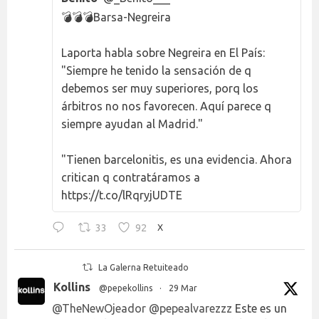
💣💣💣Barsa-Negreira
Laporta habla sobre Negreira en El País:
"Siempre he tenido la sensación de q
debemos ser muy superiores, porq los
árbitros no nos favorecen. Aquí parece q
siempre ayudan al Madrid."
"Tienen barcelonitis, es una evidencia. Ahora
critican q contratáramos a
https://t.co/lRqryjUDTE
33
92
X
La Galerna Retuiteado
Kollins
@pepekollins
·
29 Mar
@TheNewOjeador
@pepealvarezzz
Este es un