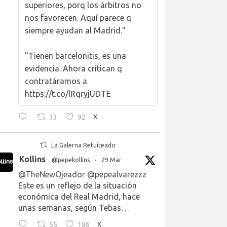
superiores, porq los árbitros no
nos favorecen. Aquí parece q
siempre ayudan al Madrid."
"Tienen barcelonitis, es una
evidencia. Ahora critican q
contratáramos a
https://t.co/lRqryjUDTE
33
92
X
La Galerna Retuiteado
Kollins
@pepekollins
·
29 Mar
@TheNewOjeador
@pepealvarezzz
Este es un reflejo de la situación
económica del Real Madrid, hace
unas semanas, según Tebas…
55
186
X