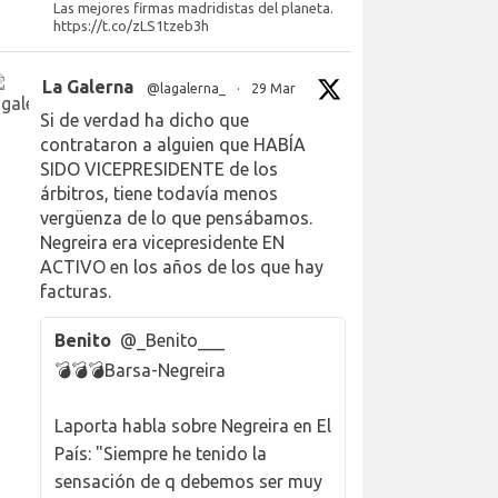
Las mejores firmas madridistas del planeta.
https://t.co/zLS1tzeb3h
La Galerna
@lagalerna_
·
29 Mar
Si de verdad ha dicho que
contrataron a alguien que HABÍA
SIDO VICEPRESIDENTE de los
árbitros, tiene todavía menos
vergüenza de lo que pensábamos.
Negreira era vicepresidente EN
ACTIVO en los años de los que hay
facturas.
Benito
@_Benito___
💣💣💣Barsa-Negreira
Laporta habla sobre Negreira en El
País: "Siempre he tenido la
sensación de q debemos ser muy