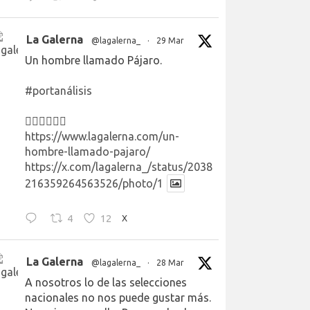
La Galerna
@lagalerna_
·
29 Mar
Un hombre llamado Pájaro.
#portanálisis
👉🏻👉🏻👉🏻
https://www.lagalerna.com/un-
hombre-llamado-pajaro/
https://x.com/lagalerna_/status/2038
216359264563526/photo/1
4
12
X
La Galerna
@lagalerna_
·
28 Mar
A nosotros lo de las selecciones
nacionales no nos puede gustar más.