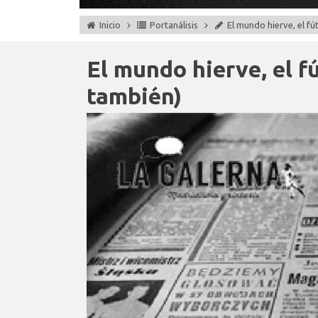
Inicio
Portanálisis
El mundo hierve, el fút
El mundo hierve, el fú
también)