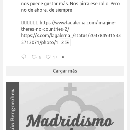
nos puede gustar más. Nos pirra ese rollo. Pero
no de ahora, de siempre
👉🏻👉🏻👉🏻
https://www.lagalerna.com/imagine-
theres-no-countries-2/
https://x.com/lagalerna_/status/203784931533
5713071/photo/1
2
6
17
X
Cargar más