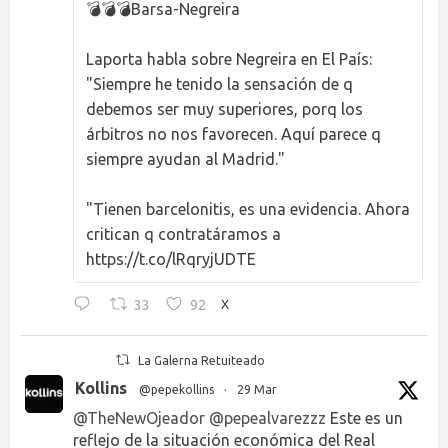
💣💣💣Barsa-Negreira
Laporta habla sobre Negreira en El País:
"Siempre he tenido la sensación de q
debemos ser muy superiores, porq los
árbitros no nos favorecen. Aquí parece q
siempre ayudan al Madrid."
"Tienen barcelonitis, es una evidencia. Ahora
critican q contratáramos a
https://t.co/lRqryjUDTE
33
92
X
La Galerna Retuiteado
Kollins
@pepekollins
·
29 Mar
@TheNewOjeador
@pepealvarezzz
Este es un
reflejo de la situación económica del Real