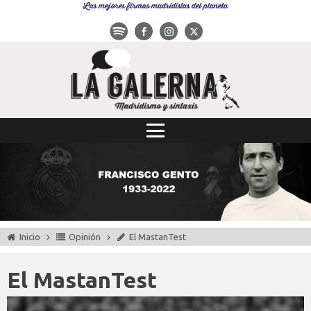
Las mejores firmas madridistas del planeta
Inicio
Opinión
El MastanTest
El MastanTest