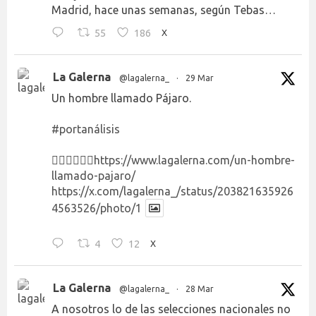
Madrid, hace unas semanas, según Tebas…
55
186
X
La Galerna
@lagalerna_
·
29 Mar
Un hombre llamado Pájaro.
#portanálisis
👉🏻👉🏻👉🏻
https://www.lagalerna.com/un-hombre-
llamado-pajaro/
https://x.com/lagalerna_/status/203821635926
4563526/photo/1
4
12
X
La Galerna
@lagalerna_
·
28 Mar
A nosotros lo de las selecciones nacionales no