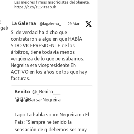
Las mejores firmas madridistas del planeta.
https://t.co/zLS1tzeb3h
La Galerna
@lagalerna_
·
29 Mar
Si de verdad ha dicho que
contrataron a alguien que HABÍA
SIDO VICEPRESIDENTE de los
árbitros, tiene todavía menos
vergüenza de lo que pensábamos.
Negreira era vicepresidente EN
ACTIVO en los años de los que hay
facturas.
Benito
@_Benito___
💣💣💣Barsa-Negreira
Laporta habla sobre Negreira en El
País: "Siempre he tenido la
sensación de q debemos ser muy