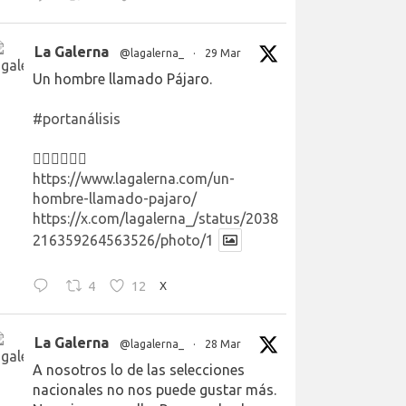
La Galerna
@lagalerna_
·
29 Mar
Un hombre llamado Pájaro.
#portanálisis
👉🏻👉🏻👉🏻
https://www.lagalerna.com/un-
hombre-llamado-pajaro/
https://x.com/lagalerna_/status/2038
216359264563526/photo/1
4
12
X
La Galerna
@lagalerna_
·
28 Mar
A nosotros lo de las selecciones
nacionales no nos puede gustar más.