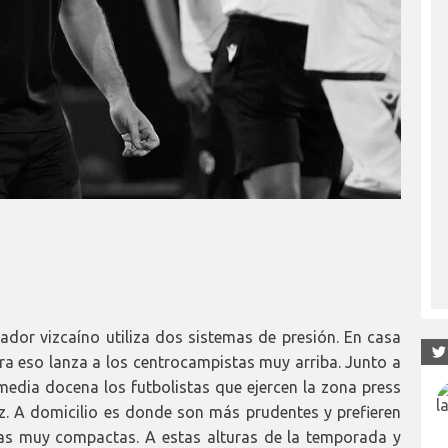
enador vizcaíno utiliza dos sistemas de presión. En casa
ara eso lanza a los centrocampistas muy arriba. Junto a
edia docena los futbolistas que ejercen la zona press
. A domicilio es donde son más prudentes y prefieren
neas muy compactas. A estas alturas de la temporada y