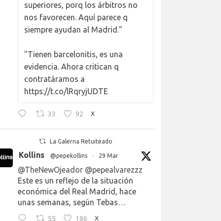
superiores, porq los árbitros no
nos favorecen. Aquí parece q
siempre ayudan al Madrid."
"Tienen barcelonitis, es una
evidencia. Ahora critican q
contratáramos a
https://t.co/lRqryjUDTE
33
92
X
La Galerna Retuiteado
Kollins
@pepekollins
·
29 Mar
@TheNewOjeador
@pepealvarezzz
Este es un reflejo de la situación
económica del Real Madrid, hace
unas semanas, según Tebas…
55
186
X