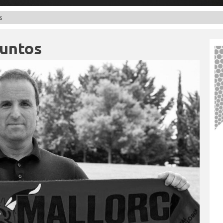
s
puntos