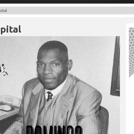
ital
pital