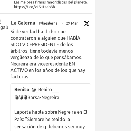
Las mejores firmas madridistas del planeta.
https://t.co/zLS1tzeb3h
La Galerna
@lagalerna_
·
29 Mar
Si de verdad ha dicho que
contrataron a alguien que HABÍA
SIDO VICEPRESIDENTE de los
árbitros, tiene todavía menos
vergüenza de lo que pensábamos.
Negreira era vicepresidente EN
ACTIVO en los años de los que hay
facturas.
Benito
@_Benito___
💣💣💣Barsa-Negreira
Laporta habla sobre Negreira en El
País: "Siempre he tenido la
sensación de q debemos ser muy