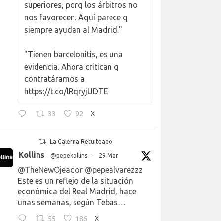
superiores, porq los árbitros no
nos favorecen. Aquí parece q
siempre ayudan al Madrid."
"Tienen barcelonitis, es una
evidencia. Ahora critican q
contratáramos a
https://t.co/lRqryjUDTE
33
92
X
La Galerna Retuiteado
Kollins
@pepekollins
·
29 Mar
@TheNewOjeador
@pepealvarezzz
Este es un reflejo de la situación
económica del Real Madrid, hace
unas semanas, según Tebas…
55
186
X