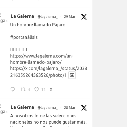
La Galerna
@lagalerna_
·
29 Mar
Un hombre llamado Pájaro.
#portanálisis
👉🏻👉🏻👉🏻
https://www.lagalerna.com/un-
hombre-llamado-pajaro/
https://x.com/lagalerna_/status/2038
216359264563526/photo/1
4
12
X
La Galerna
@lagalerna_
·
28 Mar
A nosotros lo de las selecciones
nacionales no nos puede gustar más.