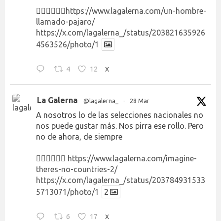
👉🏻👉🏻👉🏻
https://www.lagalerna.com/un-hombre-
llamado-pajaro/
https://x.com/lagalerna_/status/203821635926
4563526/photo/1
4
12
X
La Galerna
@lagalerna_
·
28 Mar
A nosotros lo de las selecciones nacionales no
nos puede gustar más. Nos pirra ese rollo. Pero
no de ahora, de siempre
👉🏻👉🏻👉🏻
https://www.lagalerna.com/imagine-
theres-no-countries-2/
https://x.com/lagalerna_/status/203784931533
5713071/photo/1
2
6
17
X