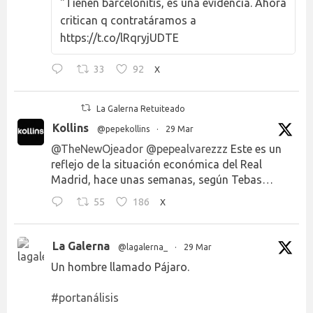
"Tienen barcelonitis, es una evidencia. Ahora
critican q contratáramos a
https://t.co/lRqryjUDTE
33
92
X
La Galerna Retuiteado
Kollins
@pepekollins
·
29 Mar
@TheNewOjeador
@pepealvarezzz
Este es un
reflejo de la situación económica del Real
Madrid, hace unas semanas, según Tebas…
55
186
X
La Galerna
@lagalerna_
·
29 Mar
Un hombre llamado Pájaro.
#portanálisis