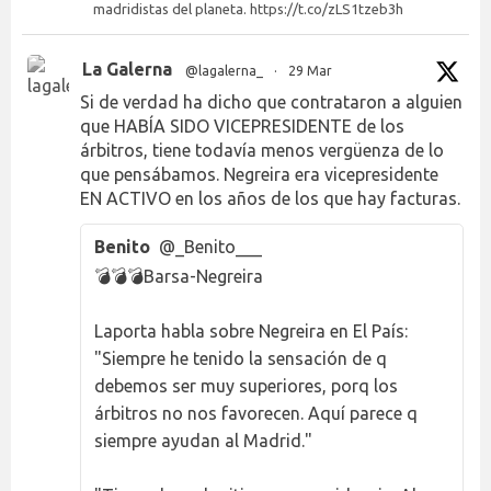
madridistas del planeta. https://t.co/zLS1tzeb3h
La Galerna
@lagalerna_
·
29 Mar
Si de verdad ha dicho que contrataron a alguien
que HABÍA SIDO VICEPRESIDENTE de los
árbitros, tiene todavía menos vergüenza de lo
que pensábamos. Negreira era vicepresidente
EN ACTIVO en los años de los que hay facturas.
Benito
@_Benito___
💣💣💣Barsa-Negreira
Laporta habla sobre Negreira en El País:
"Siempre he tenido la sensación de q
debemos ser muy superiores, porq los
árbitros no nos favorecen. Aquí parece q
siempre ayudan al Madrid."