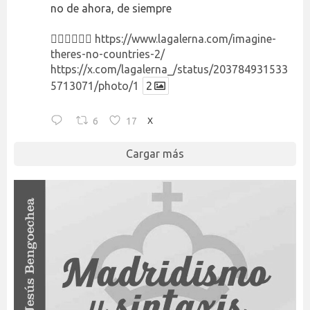
no de ahora, de siempre
👉🏻👉🏻👉🏻
https://www.lagalerna.com/imagine-
theres-no-countries-2/
https://x.com/lagalerna_/status/203784931533
5713071/photo/1
2
6
17
X
Cargar más