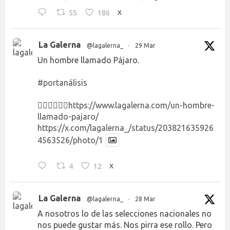
55
186
X
La Galerna
@lagalerna_
·
29 Mar
Un hombre llamado Pájaro.
#portanálisis
👉🏻👉🏻👉🏻
https://www.lagalerna.com/un-hombre-
llamado-pajaro/
https://x.com/lagalerna_/status/203821635926
4563526/photo/1
4
12
X
La Galerna
@lagalerna_
·
28 Mar
A nosotros lo de las selecciones nacionales no
nos puede gustar más. Nos pirra ese rollo. Pero