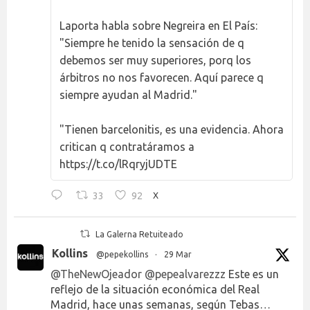
Laporta habla sobre Negreira en El País:
"Siempre he tenido la sensación de q
debemos ser muy superiores, porq los
árbitros no nos favorecen. Aquí parece q
siempre ayudan al Madrid."
"Tienen barcelonitis, es una evidencia. Ahora
critican q contratáramos a
https://t.co/lRqryjUDTE
33
92
X
La Galerna Retuiteado
Kollins
@pepekollins
·
29 Mar
@TheNewOjeador
@pepealvarezzz
Este es un
reflejo de la situación económica del Real
Madrid, hace unas semanas, según Tebas…