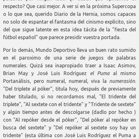
respecto? Que casi mejor. A ver si en la próxima Supercopa
o lo que sea, querido Diario de la Hernia, somos capaces
no solo de espantar el fantasma del cinismo explícito, sino
del que sigue latente en esta idea tácita de la "fiesta del
fútbol español" que parece presidir vuestra portada.
Por lo demás, Mundo Deportivo lleva un buen rato sumido
en el paroximo de una serie de juegos de palabras
numerales. Quizá sea inapropiado traer a Isaac Asimov,
Brian May y José Luis Rodríguez
el Puma
al mismo
Portanálisis, pero numeral, numeral, viva la
numerasión
.
"Del triplete al póker", titula hoy, después de previamente
haber titulado, si no recordamos mal, "El tridente del
triplete", "Al sextete con el tridente" y "Tridente de sextete"
y algún tiempo antes de descolgarse (dadlo por hecho )
con "Al repóker desde el póker", "Del póker al repóker en
busca del sextete" y "Del repóker al sextete soy hay un
tridente" (esta última con José Luis Rodríguez el Puma a