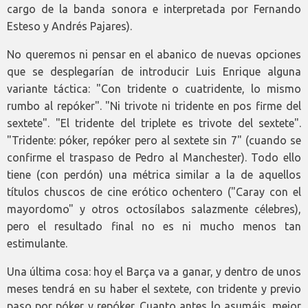
cargo de la banda sonora e interpretada por Fernando
Esteso y Andrés Pajares).
No queremos ni pensar en el abanico de nuevas opciones
que se desplegarían de introducir Luis Enrique alguna
variante táctica: "Con tridente o cuatridente, lo mismo
rumbo al repóker". "Ni trivote ni tridente en pos firme del
sextete". "El tridente del triplete es trivote del sextete".
"Tridente: póker, repóker pero al sextete sin 7" (cuando se
confirme el traspaso de Pedro al Manchester). Todo ello
tiene (con perdón) una métrica similar a la de aquellos
títulos chuscos de cine erótico ochentero ("Caray con el
mayordomo" y otros octosílabos salazmente célebres),
pero el resultado final no es ni mucho menos tan
estimulante.
Una última cosa: hoy el Barça va a ganar, y dentro de unos
meses tendrá en su haber el sextete, con tridente y previo
paso por póker y repóker. Cuanto antes lo asumáis, mejor