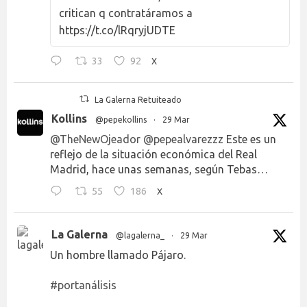
critican q contratáramos a
https://t.co/lRqryjUDTE
33
92
X
La Galerna Retuiteado
Kollins
@pepekollins
·
29 Mar
@TheNewOjeador
@pepealvarezzz
Este es un
reflejo de la situación económica del Real
Madrid, hace unas semanas, según Tebas…
55
186
X
La Galerna
@lagalerna_
·
29 Mar
Un hombre llamado Pájaro.
#portanálisis