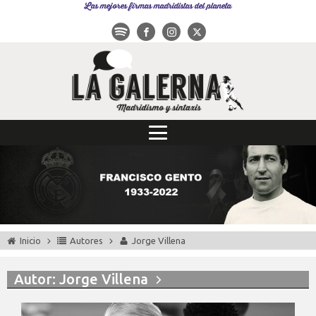
Las mejores firmas madridistas del planeta
Inicio
Autores
Jorge Villena
Autor:
Jorge Villena