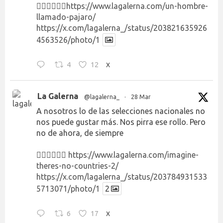
👉🏻👉🏻👉🏻
https://www.lagalerna.com/un-hombre-
llamado-pajaro/
https://x.com/lagalerna_/status/203821635926
4563526/photo/1
4
12
X
La Galerna
@lagalerna_
·
28 Mar
A nosotros lo de las selecciones nacionales no
nos puede gustar más. Nos pirra ese rollo. Pero
no de ahora, de siempre
👉🏻👉🏻👉🏻
https://www.lagalerna.com/imagine-
theres-no-countries-2/
https://x.com/lagalerna_/status/203784931533
5713071/photo/1
2
6
17
X