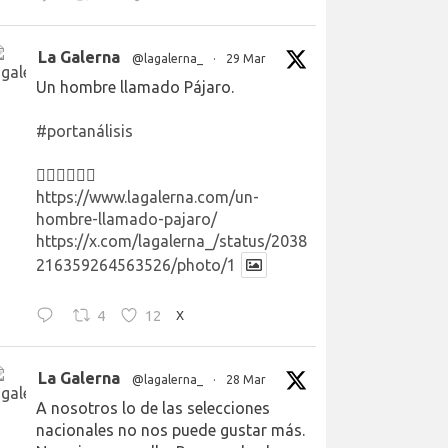
La Galerna
@lagalerna_
·
29 Mar
Un hombre llamado Pájaro.
#portanálisis
👉🏻👉🏻👉🏻
https://www.lagalerna.com/un-
hombre-llamado-pajaro/
https://x.com/lagalerna_/status/2038
216359264563526/photo/1
4
12
X
La Galerna
@lagalerna_
·
28 Mar
A nosotros lo de las selecciones
nacionales no nos puede gustar más.