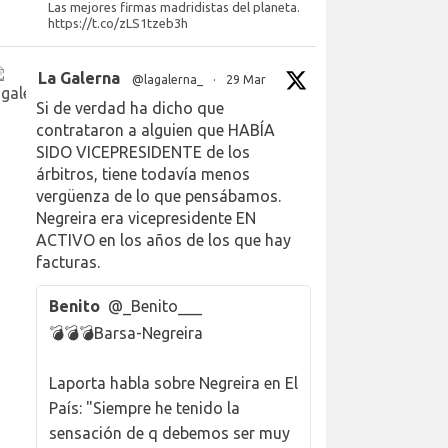
Las mejores firmas madridistas del planeta.
https://t.co/zLS1tzeb3h
La Galerna
@lagalerna_
·
29 Mar
Si de verdad ha dicho que
contrataron a alguien que HABÍA
SIDO VICEPRESIDENTE de los
árbitros, tiene todavía menos
vergüenza de lo que pensábamos.
Negreira era vicepresidente EN
ACTIVO en los años de los que hay
facturas.
Benito
@_Benito___
💣💣💣Barsa-Negreira
Laporta habla sobre Negreira en El
País: "Siempre he tenido la
sensación de q debemos ser muy