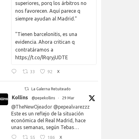
superiores, porq los árbitros no
nos favorecen. Aquí parece q
siempre ayudan al Madrid."
"Tienen barcelonitis, es una
evidencia. Ahora critican q
contratáramos a
https://t.co/lRqryjUDTE
33
92
X
La Galerna Retuiteado
Kollins
@pepekollins
·
29 Mar
@TheNewOjeador
@pepealvarezzz
Este es un reflejo de la situación
económica del Real Madrid, hace
unas semanas, según Tebas…
55
186
X