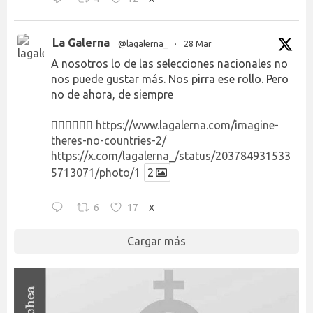
La Galerna
@lagalerna_
·
28 Mar
A nosotros lo de las selecciones nacionales no
nos puede gustar más. Nos pirra ese rollo. Pero
no de ahora, de siempre
👉🏻👉🏻👉🏻
https://www.lagalerna.com/imagine-
theres-no-countries-2/
https://x.com/lagalerna_/status/203784931533
5713071/photo/1
2
6
17
X
Cargar más