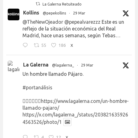
La Galerna Retuiteado
Kollins
@pepekollins
·
29 Mar
@TheNewOjeador
@pepealvarezzz
Este es un
reflejo de la situación económica del Real
Madrid, hace unas semanas, según Tebas…
55
186
X
La Galerna
@lagalerna_
·
29 Mar
Un hombre llamado Pájaro.
#portanálisis
👉🏻👉🏻👉🏻
https://www.lagalerna.com/un-hombre-
llamado-pajaro/
https://x.com/lagalerna_/status/203821635926
4563526/photo/1
4
12
X