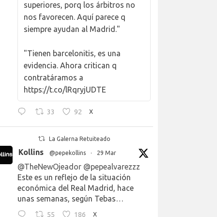
superiores, porq los árbitros no
nos favorecen. Aquí parece q
siempre ayudan al Madrid."
"Tienen barcelonitis, es una
evidencia. Ahora critican q
contratáramos a
https://t.co/lRqryjUDTE
33
92
X
La Galerna Retuiteado
Kollins
@pepekollins
·
29 Mar
@TheNewOjeador
@pepealvarezzz
Este es un reflejo de la situación
económica del Real Madrid, hace
unas semanas, según Tebas…
55
186
X