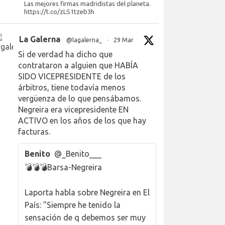
Las mejores firmas madridistas del planeta.
https://t.co/zLS1tzeb3h
La Galerna
@lagalerna_
·
29 Mar
Si de verdad ha dicho que
contrataron a alguien que HABÍA
SIDO VICEPRESIDENTE de los
árbitros, tiene todavía menos
vergüenza de lo que pensábamos.
Negreira era vicepresidente EN
ACTIVO en los años de los que hay
facturas.
Benito
@_Benito___
💣💣💣Barsa-Negreira
Laporta habla sobre Negreira en El
País: "Siempre he tenido la
sensación de q debemos ser muy