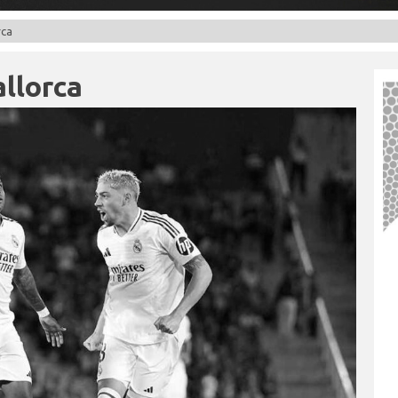
rca
llorca