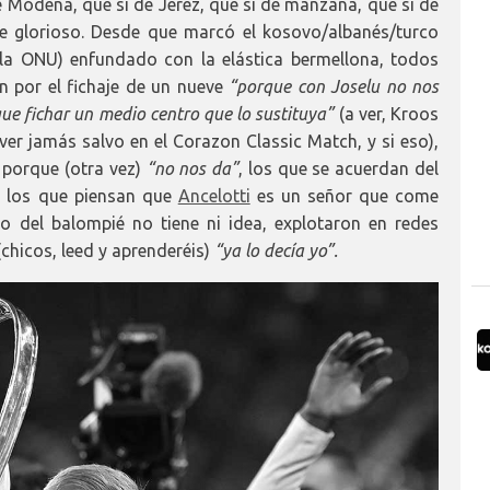
e Módena, que si de Jerez, que si de manzana, que si de
e glorioso. Desde que marcó el kosovo/albanés/turco
la ONU) enfundado con la elástica bermellona, todos
 por el fichaje de un nueve
“porque con Joselu no nos
ue fichar un medio centro que lo sustituya”
(a ver, Kroos
er jamás salvo en el Corazon Classic Match, y si eso),
l porque (otra vez)
“no nos da”
, los que se acuerdan del
, los que piensan que
Ancelotti
es un señor que come
to del balompié no tiene ni idea, explotaron en redes
chicos, leed y aprenderéis)
“ya lo decía yo”.