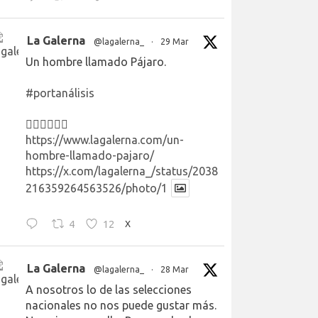
La Galerna
@lagalerna_
·
29 Mar
Un hombre llamado Pájaro.
#portanálisis
👉🏻👉🏻👉🏻
https://www.lagalerna.com/un-
hombre-llamado-pajaro/
https://x.com/lagalerna_/status/2038
216359264563526/photo/1
4
12
X
La Galerna
@lagalerna_
·
28 Mar
A nosotros lo de las selecciones
nacionales no nos puede gustar más.