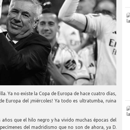
illa. Ya no existe la Copa de Europa de hace cuatro días,
a de Europa del ¡miércoles! Ya todo es ultratumba, ruina
 años que el hilo negro y ha vivido muchas épocas del
especímenes del madridismo que no son de ahora, ya D.