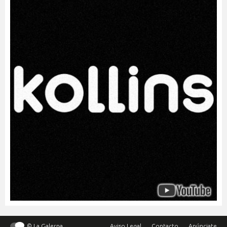
© La Galerna
Aviso Legal
Contacto
Anúnciate