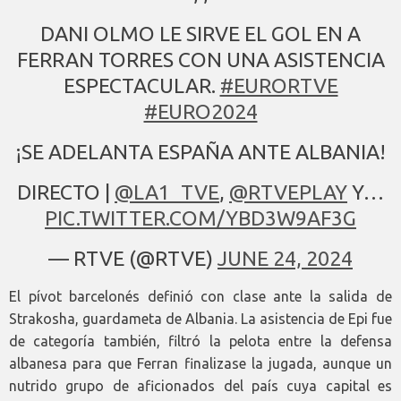
DANI OLMO LE SIRVE EL GOL EN A
FERRAN TORRES CON UNA ASISTENCIA
ESPECTACULAR.
#EURORTVE
#EURO2024
¡SE ADELANTA ESPAÑA ANTE ALBANIA!
DIRECTO |
@LA1_TVE
,
@RTVEPLAY
Y…
PIC.TWITTER.COM/YBD3W9AF3G
— RTVE (@RTVE)
JUNE 24, 2024
El pívot barcelonés definió con clase ante la salida de
Strakosha, guardameta de Albania. La asistencia de Epi fue
de categoría también, filtró la pelota entre la defensa
albanesa para que Ferran finalizase la jugada, aunque un
nutrido grupo de aficionados del país cuya capital es