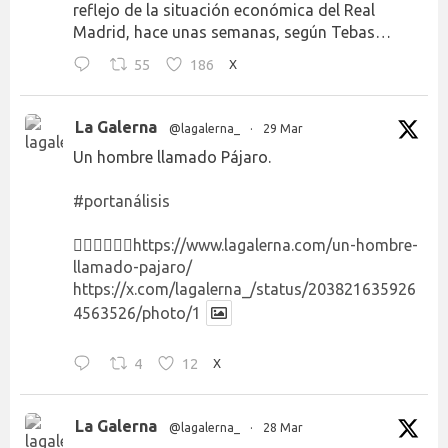
reflejo de la situación económica del Real
Madrid, hace unas semanas, según Tebas…
55
186
X
La Galerna
@lagalerna_
·
29 Mar
Un hombre llamado Pájaro.
#portanálisis
👉🏻👉🏻👉🏻
https://www.lagalerna.com/un-hombre-
llamado-pajaro/
https://x.com/lagalerna_/status/203821635926
4563526/photo/1
4
12
X
La Galerna
@lagalerna_
·
28 Mar