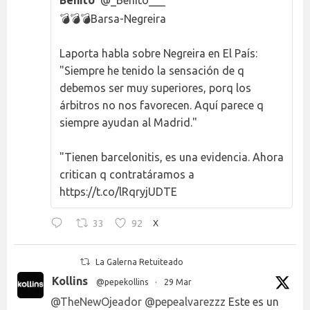
Benito
@_Benito___
💣💣💣Barsa-Negreira
Laporta habla sobre Negreira en El País:
"Siempre he tenido la sensación de q
debemos ser muy superiores, porq los
árbitros no nos favorecen. Aquí parece q
siempre ayudan al Madrid."
"Tienen barcelonitis, es una evidencia. Ahora
critican q contratáramos a
https://t.co/lRqryjUDTE
33
92
X
La Galerna Retuiteado
Kollins
@pepekollins
·
29 Mar
@TheNewOjeador
@pepealvarezzz
Este es un