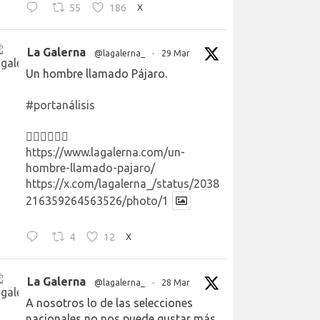
55
186
X
La Galerna
@lagalerna_
·
29 Mar
Un hombre llamado Pájaro.
#portanálisis
👉🏻👉🏻👉🏻
https://www.lagalerna.com/un-
hombre-llamado-pajaro/
https://x.com/lagalerna_/status/2038
216359264563526/photo/1
4
12
X
La Galerna
@lagalerna_
·
28 Mar
A nosotros lo de las selecciones
nacionales no nos puede gustar más.