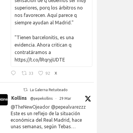
sensación de q debemos ser muy
superiores, porq los árbitros no
nos favorecen. Aquí parece q
siempre ayudan al Madrid."
"Tienen barcelonitis, es una
evidencia. Ahora critican q
contratáramos a
https://t.co/lRqryjUDTE
33
92
X
La Galerna Retuiteado
Kollins
@pepekollins
·
29 Mar
@TheNewOjeador
@pepealvarezzz
Este es un reflejo de la situación
económica del Real Madrid, hace
unas semanas, según Tebas…