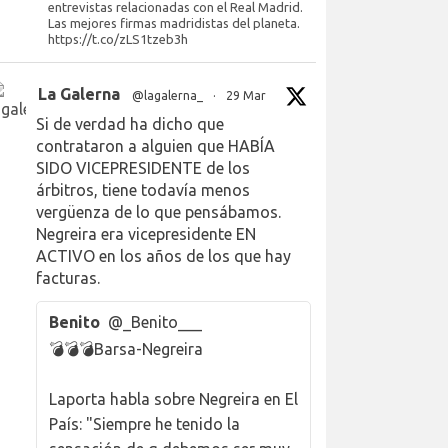
entrevistas relacionadas con el Real Madrid.
Las mejores firmas madridistas del planeta.
https://t.co/zLS1tzeb3h
La Galerna
@lagalerna_
·
29 Mar
Si de verdad ha dicho que
contrataron a alguien que HABÍA
SIDO VICEPRESIDENTE de los
árbitros, tiene todavía menos
vergüenza de lo que pensábamos.
Negreira era vicepresidente EN
ACTIVO en los años de los que hay
facturas.
Benito
@_Benito___
💣💣💣Barsa-Negreira
Laporta habla sobre Negreira en El
País: "Siempre he tenido la