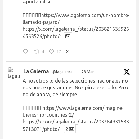
#portanálisis
👉🏻👉🏻👉🏻
https://www.lagalerna.com/un-hombre-
llamado-pajaro/
https://x.com/lagalerna_/status/203821635926
4563526/photo/1
4
12
X
La Galerna
@lagalerna_
·
28 Mar
A nosotros lo de las selecciones nacionales no
nos puede gustar más. Nos pirra ese rollo. Pero
no de ahora, de siempre
👉🏻👉🏻👉🏻
https://www.lagalerna.com/imagine-
theres-no-countries-2/
https://x.com/lagalerna_/status/203784931533
5713071/photo/1
2