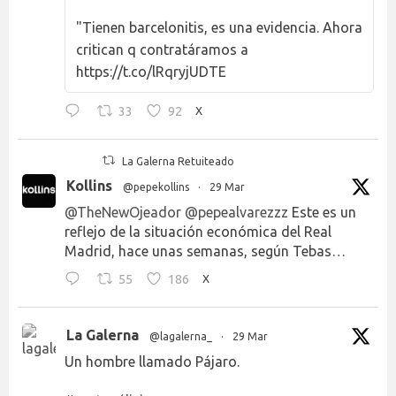
"Tienen barcelonitis, es una evidencia. Ahora
critican q contratáramos a
https://t.co/lRqryjUDTE
33
92
X
La Galerna Retuiteado
Kollins
@pepekollins
·
29 Mar
@TheNewOjeador
@pepealvarezzz
Este es un
reflejo de la situación económica del Real
Madrid, hace unas semanas, según Tebas…
55
186
X
La Galerna
@lagalerna_
·
29 Mar
Un hombre llamado Pájaro.