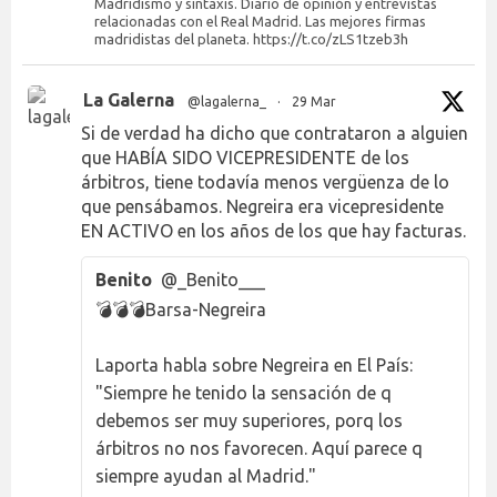
Madridismo y sintaxis. Diario de opinión y entrevistas
relacionadas con el Real Madrid. Las mejores firmas
madridistas del planeta. https://t.co/zLS1tzeb3h
La Galerna
@lagalerna_
·
29 Mar
Si de verdad ha dicho que contrataron a alguien
que HABÍA SIDO VICEPRESIDENTE de los
árbitros, tiene todavía menos vergüenza de lo
que pensábamos. Negreira era vicepresidente
EN ACTIVO en los años de los que hay facturas.
Benito
@_Benito___
💣💣💣Barsa-Negreira
Laporta habla sobre Negreira en El País:
"Siempre he tenido la sensación de q
debemos ser muy superiores, porq los
árbitros no nos favorecen. Aquí parece q
siempre ayudan al Madrid."