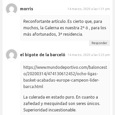
morris
14 marzo, 2020 a las 1:31 pm
Reconfortante artículo. Es cierto que, para
muchos, la Galerna es nuestra 2ª ó , para los
más afortunados, 3ª residencia.
Responder
el bigote de la barceló
14 marzo, 2020 a las 5:25 pm
https://www.mundodeportivo.com/baloncest
o/20200314/474130612452/ocho-ligas-
basket-acabadas-europe-campeon-lider-
barca.html
La culerada en estado puro. En cuanto a
zafiedad y mezquindad son seres únicos.
Superioridad incuestionable.