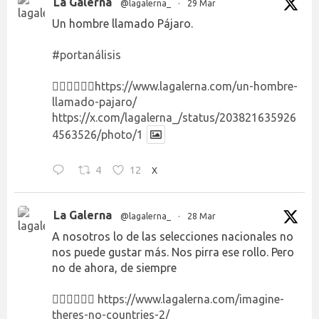
La Galerna
@lagalerna_
·
29 Mar
Un hombre llamado Pájaro.
#portanálisis
👉🏻👉🏻👉🏻
https://www.lagalerna.com/un-hombre-
llamado-pajaro/
https://x.com/lagalerna_/status/203821635926
4563526/photo/1
4
12
X
La Galerna
@lagalerna_
·
28 Mar
A nosotros lo de las selecciones nacionales no
nos puede gustar más. Nos pirra ese rollo. Pero
no de ahora, de siempre
👉🏻👉🏻👉🏻
https://www.lagalerna.com/imagine-
theres-no-countries-2/