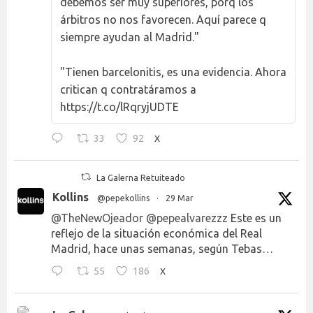
debemos ser muy superiores, porq los
árbitros no nos favorecen. Aquí parece q
siempre ayudan al Madrid."
"Tienen barcelonitis, es una evidencia. Ahora
critican q contratáramos a
https://t.co/lRqryjUDTE
33
92
X
La Galerna Retuiteado
Kollins
@pepekollins
·
29 Mar
@TheNewOjeador
@pepealvarezzz
Este es un
reflejo de la situación económica del Real
Madrid, hace unas semanas, según Tebas…
55
186
X