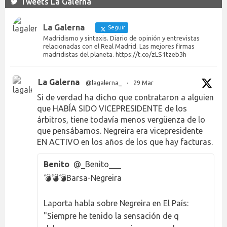
Tweets La Galerna
La Galerna
Seguir
Madridismo y sintaxis. Diario de opinión y entrevistas
relacionadas con el Real Madrid. Las mejores firmas
madridistas del planeta. https://t.co/zLS1tzeb3h
La Galerna
@lagalerna_
·
29 Mar
Si de verdad ha dicho que contrataron a alguien
que HABÍA SIDO VICEPRESIDENTE de los
árbitros, tiene todavía menos vergüenza de lo
que pensábamos. Negreira era vicepresidente
EN ACTIVO en los años de los que hay facturas.
Benito
@_Benito___
💣💣💣Barsa-Negreira
Laporta habla sobre Negreira en El País:
"Siempre he tenido la sensación de q