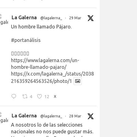
La Galerna
@lagalerna_
·
29 Mar
Un hombre llamado Pájaro.
#portanálisis
👉🏻👉🏻👉🏻
https://www.lagalerna.com/un-
hombre-llamado-pajaro/
https://x.com/lagalerna_/status/2038
216359264563526/photo/1
4
12
X
La Galerna
@lagalerna_
·
28 Mar
A nosotros lo de las selecciones
nacionales no nos puede gustar más.