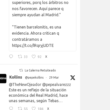
superiores, porq los árbitros no
nos favorecen. Aquí parece q
siempre ayudan al Madrid."
"Tienen barcelonitis, es una
evidencia. Ahora critican q
contratáramos a
https://t.co/lRqryjUDTE
33
92
X
La Galerna Retuiteado
Kollins
@pepekollins
·
29 Mar
@TheNewOjeador
@pepealvarezzz
Este es un reflejo de la situación
económica del Real Madrid, hace
unas semanas, según Tebas…
55
186
X