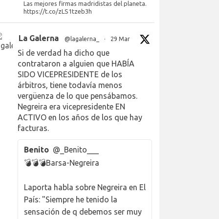
Las mejores firmas madridistas del planeta.
https://t.co/zLS1tzeb3h
La Galerna
@lagalerna_
·
29 Mar
Si de verdad ha dicho que
contrataron a alguien que HABÍA
SIDO VICEPRESIDENTE de los
árbitros, tiene todavía menos
vergüenza de lo que pensábamos.
Negreira era vicepresidente EN
ACTIVO en los años de los que hay
facturas.
Benito
@_Benito___
💣💣💣Barsa-Negreira
Laporta habla sobre Negreira en El
País: "Siempre he tenido la
sensación de q debemos ser muy