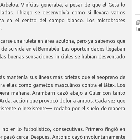
Arbeloa. Vinícius generaba, a pesar de que el Geta lo
ladas. Thiago se desenvolvía como si llevara varios
era en el centro del campo blanco. Los microbrotes
.
rcarse una ruleta en área azulona, pero ya sabemos que
o de su vida en el Bernabéu. Las oportunidades llegaban
las buenas sensaciones iniciales se habían desventado
alás mantenía sus líneas más prietas que el neopreno de
ra ellas como gametos masculinos contra el látex. Los
iera mañana. Arambarri cazó abajo a Güler con tanto
 Arda, acción que provocó dolor a ambos. Cada vez que
xistente o inexistente— rodaba por el suelo de manera
no en lo futbolístico, consecutivas. Primero fingió en
 pasó cerca. Después, Antonio cayó involuntariamente