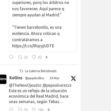
superiores, porq los árbitros no
nos favorecen. Aquí parece q
siempre ayudan al Madrid."
"Tienen barcelonitis, es una
evidencia. Ahora critican q
contratáramos a
https://t.co/lRqryjUDTE
33
92
X
La Galerna Retuiteado
Kollins
@pepekollins
·
29 Mar
@TheNewOjeador
@pepealvarezzz
Este es un reflejo de la situación
económica del Real Madrid, hace
unas semanas, según Tebas…
55
186
X