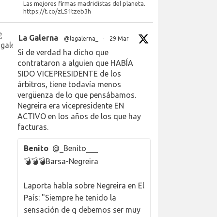
Las mejores firmas madridistas del planeta.
https://t.co/zLS1tzeb3h
La Galerna
@lagalerna_
·
29 Mar
Si de verdad ha dicho que
contrataron a alguien que HABÍA
SIDO VICEPRESIDENTE de los
árbitros, tiene todavía menos
vergüenza de lo que pensábamos.
Negreira era vicepresidente EN
ACTIVO en los años de los que hay
facturas.
Benito
@_Benito___
💣💣💣Barsa-Negreira
Laporta habla sobre Negreira en El
País: "Siempre he tenido la
sensación de q debemos ser muy