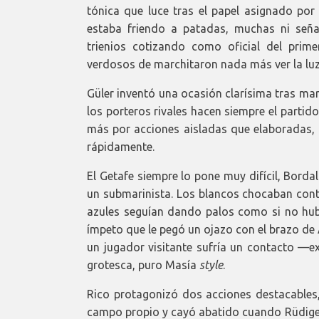
tónica que luce tras el papel asignado por 
estaba friendo a patadas, muchas ni seña
trienios cotizando como oficial del prim
verdosos de marchitaron nada más ver la luz
Güler inventó una ocasión clarísima tras ma
los porteros rivales hacen siempre el partid
más por acciones aisladas que elaboradas, 
rápidamente.
El Getafe siempre lo pone muy difícil, Bord
un submarinista. Los blancos chocaban cont
azules seguían dando palos como si no hub
ímpeto que le pegó un ojazo con el brazo de
un jugador visitante sufría un contacto —e
grotesca, puro Masía
style
.
Rico protagonizó dos acciones destacables, 
campo propio y cayó abatido cuando Rüdiger