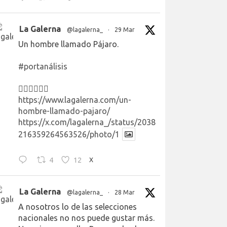
La Galerna
@lagalerna_
·
29 Mar
Un hombre llamado Pájaro.
#portanálisis
👉🏻👉🏻👉🏻
https://www.lagalerna.com/un-
hombre-llamado-pajaro/
https://x.com/lagalerna_/status/2038
216359264563526/photo/1
4
12
X
La Galerna
@lagalerna_
·
28 Mar
A nosotros lo de las selecciones
nacionales no nos puede gustar más.