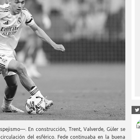
pejismo—. En construcción, Trent, Valverde, Güler se
circulación del esférico. Fede continuaba en la buena