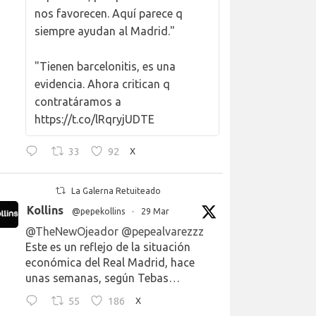
nos favorecen. Aquí parece q
siempre ayudan al Madrid."
"Tienen barcelonitis, es una
evidencia. Ahora critican q
contratáramos a
https://t.co/lRqryjUDTE
33
92
X
La Galerna Retuiteado
Kollins
@pepekollins
·
29 Mar
@TheNewOjeador
@pepealvarezzz
Este es un reflejo de la situación
económica del Real Madrid, hace
unas semanas, según Tebas…
55
186
X