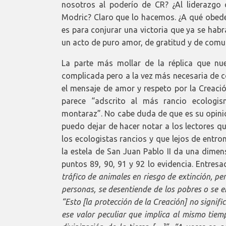
nosotros al poderío de CR? ¿Al liderazgo
Modric? Claro que lo hacemos. ¿A qué obed
es para conjurar una victoria que ya se habr
un acto de puro amor, de gratitud y de comu
La parte más mollar de la réplica que nu
complicada pero a la vez más necesaria de c
el mensaje de amor y respeto por la Creació
parece “adscrito al más rancio ecolog
montaraz”. No cabe duda de que es su opini
puedo dejar de hacer notar a los lectores q
los ecologistas rancios y que lejos de entr
la estela de San Juan Pablo II da una dime
puntos 89, 90, 91 y 92 lo evidencia. Entresa
tráfico de animales en riesgo de extinción, p
personas, se desentiende de los pobres o se 
“
Esto [la protección de la Creación] no signifi
ese valor peculiar que implica al mismo ti