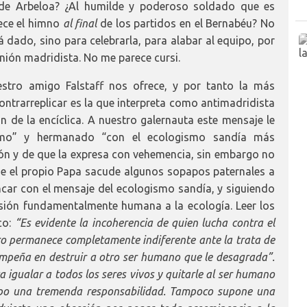
 de Arbeloa? ¿Al humilde y poderoso soldado que es
ece el himno
al final
de los partidos en el Bernabéu? No
á dado, sino para celebrarla, para alabar al equipo, por
nión madridista. No me parece cursi.
estro amigo Falstaff nos ofrece, y por tanto la más
ontrarreplicar es la que interpreta como antimadridista
n de la encíclica. A nuestro galernauta este mensaje le
ismo” y hermanado “con el ecologismo sandía más
ón y de que la expresa con vehemencia, sin embargo no
ue el propio Papa sacude algunos sopapos paternales a
oncar con el mensaje del ecologismo sandía, y siguiendo
nsión fundamentalmente humana a la ecología. Leer los
co:
“Es evidente la incoherencia de quien lucha contra el
ero permanece completamente indiferente ante la trata de
empeña en destruir a otro ser humano que le desagrada”.
ca igualar a todos los seres vivos y quitarle al ser humano
empo una tremenda responsabilidad. Tampoco supone una