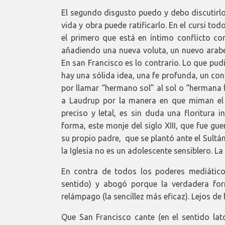
El segundo disgusto puedo y debo discutirlo
vida y obra puede ratificarlo. En el cursi to
el primero que está en íntimo conflicto c
añadiendo una nueva voluta, un nuevo arabe
En san Francisco es lo contrario. Lo que pudi
hay una sólida idea, una fe profunda, un co
por llamar “hermano sol” al sol o “hermana 
a Laudrup por la manera en que miman el
preciso y letal, es sin duda una floritura in
forma, este monje del siglo XIII, que fue gu
su propio padre, que se plantó ante el Sultá
la Iglesia no es un adolescente sensiblero. L
En contra de todos los poderes mediáticos
sentido) y abogó porque la verdadera for
relámpago (la sencillez más eficaz). Lejos d
Que San Francisco cante (en el sentido lat