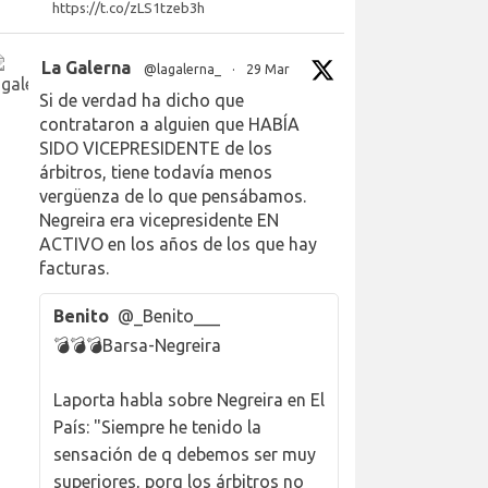
https://t.co/zLS1tzeb3h
La Galerna
@lagalerna_
·
29 Mar
Si de verdad ha dicho que
contrataron a alguien que HABÍA
SIDO VICEPRESIDENTE de los
árbitros, tiene todavía menos
vergüenza de lo que pensábamos.
Negreira era vicepresidente EN
ACTIVO en los años de los que hay
facturas.
Benito
@_Benito___
💣💣💣Barsa-Negreira
Laporta habla sobre Negreira en El
País: "Siempre he tenido la
sensación de q debemos ser muy
superiores, porq los árbitros no