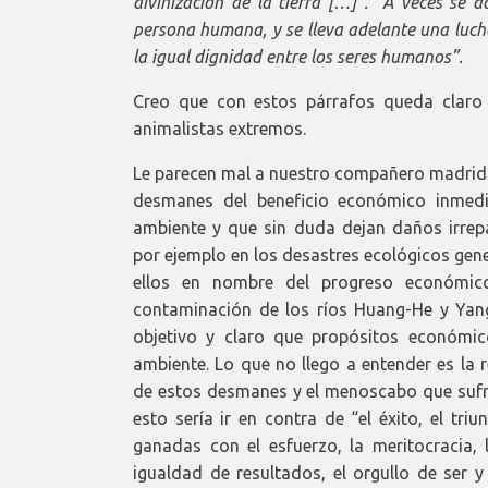
divinización de la tierra
[…]”. “
A veces se a
persona humana, y se lleva adelante una luch
la igual dignidad entre los seres humanos”.
Creo que con estos párrafos queda claro
animalistas extremos.
Le parecen mal a nuestro compañero madridi
desmanes del beneficio económico inmedi
ambiente y que sin duda dejan daños irrepa
por ejemplo en los desastres ecológicos gen
ellos en nombre del progreso económic
contaminación de los ríos Huang-He y Yang
objetivo y claro que propósitos económic
ambiente. Lo que no llego a entender es la 
de estos desmanes y el menoscabo que sufre
esto sería ir en contra de “el éxito, el triu
ganadas con el esfuerzo, la meritocracia,
igualdad de resultados, el orgullo de ser y