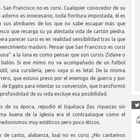
. San Francisco no es cursi. Cualquier conocedor de su
do adorno es innecesario, toda floritura impostada, él es
on sus almíbares de los que no sabe escapar más que
sco que recarga su ya atestada vida de cartón piedra.
era parecer cursi es en realidad sensibilidad tras la que
nvencimiento maduro. Pensar que San Francisco es cursi
luna” a la luna es como pensar que son cursis Zidane o
 balón. Si ese mimo no va acompañado de un futbol
útil, una cursilería, pero vaya si es letal. De la misma
errero, que estuvo preso por el enemigo de guerra y por
n de Egipto para intentar su conversión, que transformó
a profundidad de su vida excluye esa posibilidad.
 de su época, repudió el tiquitaca (las riquezas sin
ma buena de la Iglesia era el contraataque como el
e hedonismos muy estéticos pero poco éticos.
o de canto, alabanza, loa) no es cursi. ¿No cantamos