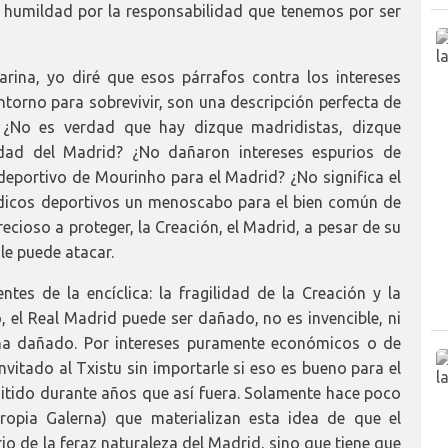
a humildad por la responsabilidad que tenemos por ser
ina, yo diré que esos párrafos contra los intereses
torno para sobrevivir, son una descripción perfecta de
. ¿No es verdad que hay dizque madridistas, dizque
lidad del Madrid? ¿No dañaron intereses espurios de
 deportivo de Mourinho para el Madrid? ¿No significa el
iódicos deportivos un menoscabo para el bien común de
cioso a proteger, la Creación, el Madrid, a pesar de su
 le puede atacar.
es de la encíclica: la fragilidad de la Creación y la
 el Real Madrid puede ser dañado, no es invencible, ni
e ha dañado. Por intereses puramente económicos o de
nvitado al Txistu sin importarle si eso es bueno para el
itido durante años que así fuera. Solamente hace poco
ropia Galerna) que materializan esta idea de que el
io de la feraz naturaleza del Madrid, sino que tiene que