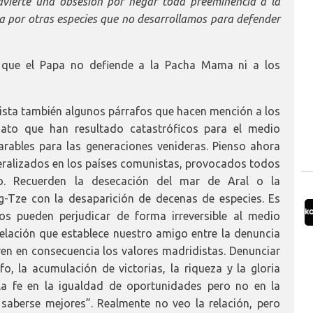
dvierte una obsesión por negar toda preeminencia a la
a por otras especies que no desarrollamos para defender
 que el Papa no defiende a la Pacha Mama ni a los
sta también algunos párrafos que hacen mención a los
ato que han resultado catastróficos para el medio
rables para las generaciones venideras. Pienso ahora
eralizados en los países comunistas, provocados todos
o. Recuerden la desecación del mar de Aral o la
-Tze con la desaparición de decenas de especies. Es
os pueden perjudicar de forma irreversible al medio
relación que establece nuestro amigo entre la denuncia
n en consecuencia los valores madridistas. Denunciar
nfo, la acumulación de victorias, la riqueza y la gloria
 la fe en la igualdad de oportunidades pero no en la
 saberse mejores”. Realmente no veo la relación, pero