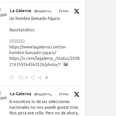
La Galerna
@lagalerna_
·
29 Mar
Un hombre llamado Pájaro.
#portanálisis
👉🏻👉🏻👉🏻
https://www.lagalerna.com/un-
hombre-llamado-pajaro/
https://x.com/lagalerna_/status/2038
216359264563526/photo/1
4
12
X
La Galerna
@lagalerna_
·
28 Mar
A nosotros lo de las selecciones
nacionales no nos puede gustar más.
Nos pirra ese rollo. Pero no de ahora,