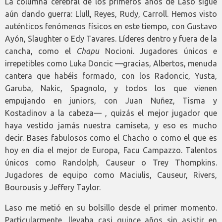
La columna cerebral de los primeros años de Laso sigue
aún dando guerra: Llull, Reyes, Rudy, Carroll. Hemos visto
auténticos fenómenos físicos en este tiempo, con Gustavo
Ayón, Slaughter o Edy Tavares. Líderes dentro y fuera de la
cancha, como el
Chapu
Nocioni. Jugadores únicos e
irrepetibles como Luka Doncic —gracias, Albertos, menuda
cantera que habéis formado, con los Radoncic, Yusta,
Garuba, Nakic, Spagnolo, y todos los que vienen
empujando en juniors, con Juan Nuñez, Tisma y
Kostadinov a la cabeza— , quizás el mejor jugador que
haya vestido jamás nuestra camiseta, y eso es mucho
decir. Bases fabulosos como el Chacho o como el que es
hoy en día el mejor de Europa, Facu Campazzo. Talentos
únicos como Randolph, Causeur o Trey Thompkins.
Jugadores de equipo como Maciulis, Causeur, Rivers,
Bourousis y Jeffery Taylor.
Laso me metió en su bolsillo desde el primer momento.
Particularmente, llevaba casi quince años sin asistir en