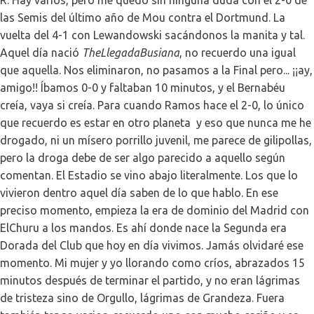
R: Hay varios, pero me quedo sin ninguna duda con el 2-0 de
las Semis del último año de Mou contra el Dortmund. La
vuelta del 4-1 con Lewandowski sacándonos la manita y tal.
Aquel día nació
TheLlegadaBusiana
, no recuerdo una igual
que aquella. Nos eliminaron, no pasamos a la Final pero... ¡¡ay,
amigo!! Íbamos 0-0 y faltaban 10 minutos, y el Bernabéu
creía, vaya si creía. Para cuando Ramos hace el 2-0, lo único
que recuerdo es estar en otro planeta y eso que nunca me he
drogado, ni un mísero porrillo juvenil, me parece de gilipollas,
pero la droga debe de ser algo parecido a aquello según
comentan. El Estadio se vino abajo literalmente. Los que lo
vivieron dentro aquel día saben de lo que hablo. En ese
preciso momento, empieza la era de dominio del Madrid con
ElChuru a los mandos. Es ahí donde nace la Segunda era
Dorada del Club que hoy en día vivimos. Jamás olvidaré ese
momento. Mi mujer y yo llorando como críos, abrazados 15
minutos después de terminar el partido, y no eran lágrimas
de tristeza sino de Orgullo, lágrimas de Grandeza. Fuera