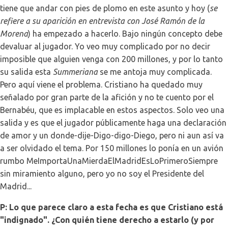
tiene que andar con pies de plomo en este asunto y hoy (
se
refiere a su aparición en entrevista con José Ramón de la
Morena
) ha empezado a hacerlo. Bajo ningún concepto debe
devaluar al jugador. Yo veo muy complicado por no decir
imposible que alguien venga con 200 millones, y por lo tanto
su salida esta
Summeriana
se me antoja muy complicada.
Pero aquí viene el problema. Cristiano ha quedado muy
señalado por gran parte de la afición y no te cuento por el
Bernabéu, que es implacable en estos aspectos. Solo veo una
salida y es que el jugador públicamente haga una declaración
de amor y un donde-dije-Digo-digo-Diego, pero ni aun así va
a ser olvidado el tema. Por 150 millones lo ponía en un avión
rumbo MeImportaUnaMierdaElMadridEsLoPrimeroSiempre
sin miramiento alguno, pero yo no soy el Presidente del
Madrid...
P: Lo que parece claro a esta fecha es que Cristiano está
"indignado". ¿Con quién tiene derecho a estarlo (y por