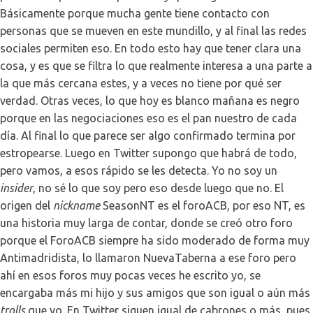
Básicamente porque mucha gente tiene contacto con
personas que se mueven en este mundillo, y al final las redes
sociales permiten eso. En todo esto hay que tener clara una
cosa, y es que se filtra lo que realmente interesa a una parte a
la que más cercana estes, y a veces no tiene por qué ser
verdad. Otras veces, lo que hoy es blanco mañana es negro
porque en las negociaciones eso es el pan nuestro de cada
día. Al final lo que parece ser algo confirmado termina por
estropearse. Luego en Twitter supongo que habrá de todo,
pero vamos, a esos rápido se les detecta. Yo no soy un
insider
, no sé lo que soy pero eso desde luego que no. El
origen del
nickname
SeasonNT es el foroACB, por eso NT, es
una historia muy larga de contar, donde se creó otro foro
porque el ForoACB siempre ha sido moderado de forma muy
Antimadridista, lo llamaron NuevaTaberna a ese foro pero
ahí en esos foros muy pocas veces he escrito yo, se
encargaba más mi hijo y sus amigos que son igual o aún más
trolls
que yo. En Twitter siguen igual de cabrones o más, pues