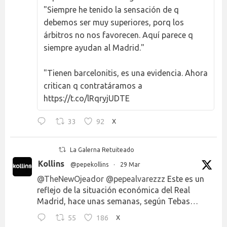
"Siempre he tenido la sensación de q
debemos ser muy superiores, porq los
árbitros no nos favorecen. Aquí parece q
siempre ayudan al Madrid."
"Tienen barcelonitis, es una evidencia. Ahora
critican q contratáramos a
https://t.co/lRqryjUDTE
33
92
X
La Galerna Retuiteado
Kollins
@pepekollins
·
29 Mar
@TheNewOjeador
@pepealvarezzz
Este es un
reflejo de la situación económica del Real
Madrid, hace unas semanas, según Tebas…
55
186
X