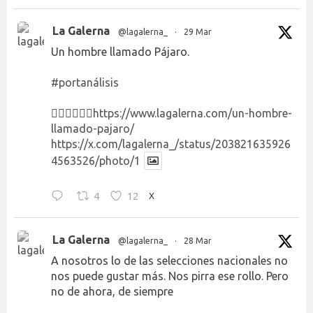
La Galerna
@lagalerna_
·
29 Mar
Un hombre llamado Pájaro.
#portanálisis
👉🏻👉🏻👉🏻
https://www.lagalerna.com/un-hombre-
llamado-pajaro/
https://x.com/lagalerna_/status/203821635926
4563526/photo/1
4
12
X
La Galerna
@lagalerna_
·
28 Mar
A nosotros lo de las selecciones nacionales no
nos puede gustar más. Nos pirra ese rollo. Pero
no de ahora, de siempre