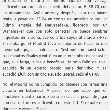
Afrontaba el Madrid el último cuarto con ventaja
suficiente para no sufrir el miedo del abismo. El 58-70, con
un monumental Ayón antes y después, era una buena
renta, a pesar del 25-24 en contra del anterior round. Un
último empuje del Darussafaka, liderado por un
Wanamaker que con sólo penetrar ya puede sembrar
inquietud en la zona, acercó a los suyos al citado 74-77.
Sin embargo, el Madrid tuvo el aplomo de hacer lo que
mejor sabe: jugar al baloncesto. Gestionó con maestría los
tres minutos finales y entró en un intercambio de canastas
que, a la larga, le iba a beneficiar. Un solo fallo del rival,
seguido de un acierto propio, sería definitivo. Y así
sucedió. Llull, con un tiro elevado lateral, selló el 81-88.
No, el Madrid no ha cumplido los deberes con firmar una
victoria en Estambul. A pesar de que sabe que un
hipotético quinto partido sería en casa, a pesar de jugar
con esa red, no es suficiente con este 2-1. El remate debe
darse este viernes. Sí o sí.