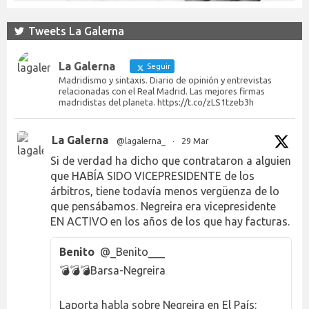
Tweets La Galerna
La Galerna
Seguir
Madridismo y sintaxis. Diario de opinión y entrevistas
relacionadas con el Real Madrid. Las mejores firmas
madridistas del planeta. https://t.co/zLS1tzeb3h
La Galerna
@lagalerna_
·
29 Mar
Si de verdad ha dicho que contrataron a alguien
que HABÍA SIDO VICEPRESIDENTE de los
árbitros, tiene todavía menos vergüenza de lo
que pensábamos. Negreira era vicepresidente
EN ACTIVO en los años de los que hay facturas.
Benito
@_Benito___
💣💣💣Barsa-Negreira
Laporta habla sobre Negreira en El País: