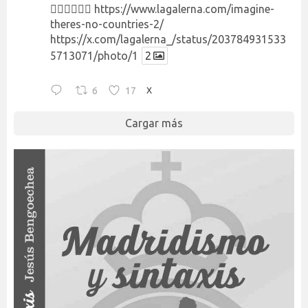
👉🏻👉🏻👉🏻
https://www.lagalerna.com/imagine-
theres-no-countries-2/
https://x.com/lagalerna_/status/203784931533
5713071/photo/1
2
6
17
X
Cargar más