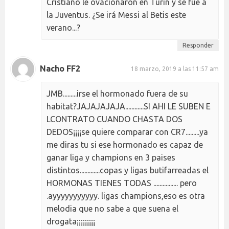
Cristiano le ovacionaron en Turín y se fue a
la Juventus. ¿Se irá Messi al Betis este
verano...?
Responder
Nacho FF2
18 marzo, 2019 a las 11:57 am
JMB.........irse el hormonado fuera de su
habitat?JAJAJAJAJA............SI AHI LE SUBEN E
LCONTRATO CUANDO CHASTA DOS
DEDOS¡¡¡¡se quiere comparar con CR7.........ya
me diras tu si ese hormonado es capaz de
ganar liga y champions en 3 paises
distintos.............copas y ligas butifarreadas el
HORMONAS TIENES TODAS ................ pero
.ayyyyyyyyyyy. ligas champions,eso es otra
melodia que no sabe a que suena el
drogata¡¡¡¡¡¡¡¡¡