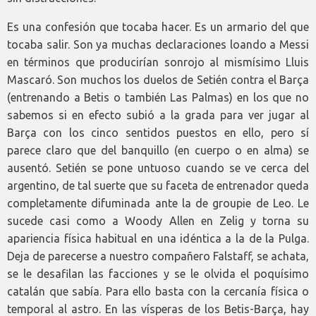
Es una confesión que tocaba hacer. Es un armario del que
tocaba salir. Son ya muchas declaraciones loando a Messi
en términos que producirían sonrojo al mismísimo Lluis
Mascaró. Son muchos los duelos de Setién contra el Barça
(entrenando a Betis o también Las Palmas) en los que no
sabemos si en efecto subió a la grada para ver jugar al
Barça con los cinco sentidos puestos en ello, pero sí
parece claro que del banquillo (en cuerpo o en alma) se
ausentó. Setién se pone untuoso cuando se ve cerca del
argentino, de tal suerte que su faceta de entrenador queda
completamente difuminada ante la de groupie de Leo. Le
sucede casi como a Woody Allen en Zelig y torna su
apariencia física habitual en una idéntica a la de la Pulga.
Deja de parecerse a nuestro compañero Falstaff, se achata,
se le desafilan las facciones y se le olvida el poquísimo
catalán que sabía. Para ello basta con la cercanía física o
temporal al astro. En las vísperas de los Betis-Barça, hay