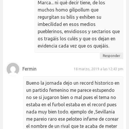
Marca... ni qué decir tiene, de los
muchos homo gilipollum que
regurgitan su bilis y exhiben su
imbecilidad en esos medios
pueblerinos, envidiosos y sectarios que
os tragáis los culés y que os dejan en
evidencia cada vez que os quejáis.
Responder
Fermin
18 marzo, 2019 a las 12:43 pm
Bueno la jornada dejo un record historico en
un partido femenino me parece estupendo
no se si jugaron bien o mal pues el tema no
estaba en el furbol estaba en el record pues
nada muy bien todo. ejemplo de ,Sevillania
me pareio raro ese peloteo infame de corear
el nombre de un rival que te acaba de meter