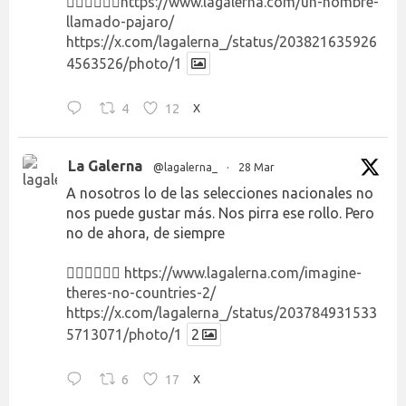
👉🏻👉🏻👉🏻
https://www.lagalerna.com/un-hombre-
llamado-pajaro/
https://x.com/lagalerna_/status/203821635926
4563526/photo/1
4
12
X
La Galerna
@lagalerna_
·
28 Mar
A nosotros lo de las selecciones nacionales no
nos puede gustar más. Nos pirra ese rollo. Pero
no de ahora, de siempre
👉🏻👉🏻👉🏻
https://www.lagalerna.com/imagine-
theres-no-countries-2/
https://x.com/lagalerna_/status/203784931533
5713071/photo/1
2
6
17
X