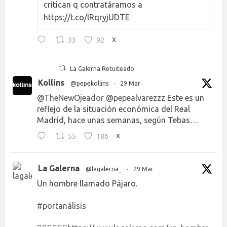
critican q contratáramos a
https://t.co/lRqryjUDTE
33
92
X
La Galerna Retuiteado
Kollins
@pepekollins
·
29 Mar
@TheNewOjeador
@pepealvarezzz
Este es un
reflejo de la situación económica del Real
Madrid, hace unas semanas, según Tebas…
55
186
X
La Galerna
@lagalerna_
·
29 Mar
Un hombre llamado Pájaro.
#portanálisis