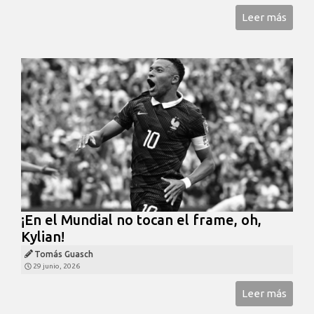
Leer más
¡En el Mundial no tocan el frame, oh,
Kylian!
Tomás Guasch
29 junio, 2026
Leer más