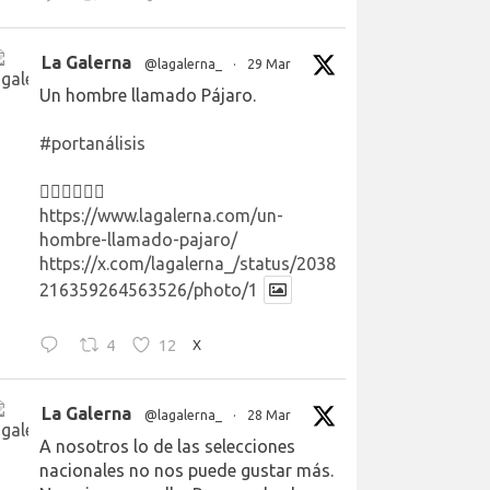
La Galerna
@lagalerna_
·
29 Mar
Un hombre llamado Pájaro.
#portanálisis
👉🏻👉🏻👉🏻
https://www.lagalerna.com/un-
hombre-llamado-pajaro/
https://x.com/lagalerna_/status/2038
216359264563526/photo/1
4
12
X
La Galerna
@lagalerna_
·
28 Mar
A nosotros lo de las selecciones
nacionales no nos puede gustar más.