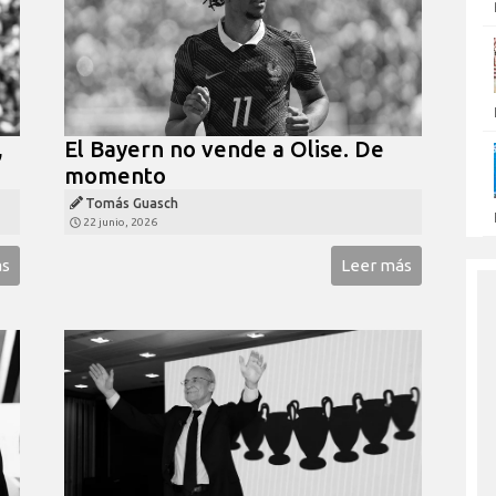
,
El Bayern no vende a Olise. De
momento
Tomás Guasch
22 junio, 2026
ás
Leer más