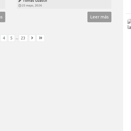
Tomás Guasch
25 mayo, 2026
ás
Leer más
...
4
5
23