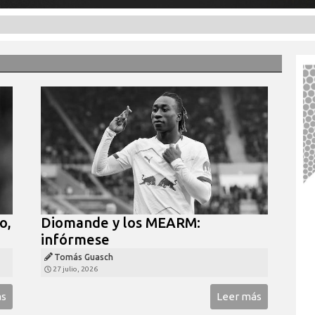
o,
Diomande y los MEARM:
infórmese
Tomás Guasch
27 julio, 2026
ás
Leer más