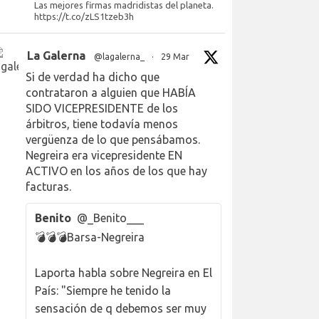
Las mejores firmas madridistas del planeta.
https://t.co/zLS1tzeb3h
La Galerna
@lagalerna_
·
29 Mar
Si de verdad ha dicho que
contrataron a alguien que HABÍA
SIDO VICEPRESIDENTE de los
árbitros, tiene todavía menos
vergüenza de lo que pensábamos.
Negreira era vicepresidente EN
ACTIVO en los años de los que hay
facturas.
Benito
@_Benito___
💣💣💣Barsa-Negreira
Laporta habla sobre Negreira en El
País: "Siempre he tenido la
sensación de q debemos ser muy