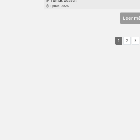
Tomás Guasch
1 junio, 2026
Leer m
1
2
3