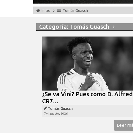
Inicio
Tomás Guasch
Categoría: Tomás Guasch
¿Se va Vini? Pues como D. Alfred
CR7…
Tomás Guasch
4 agosto, 2026
Leer m