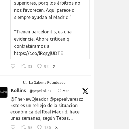
superiores, porq los árbitros no
nos favorecen. Aquí parece q
siempre ayudan al Madrid."
"Tienen barcelonitis, es una
evidencia. Ahora critican q
contratáramos a
https://t.co/lRqryjUDTE
33
92
X
La Galerna Retuiteado
Kollins
@pepekollins
·
29 Mar
@TheNewOjeador
@pepealvarezzz
Este es un reflejo de la situación
económica del Real Madrid, hace
unas semanas, según Tebas…
55
186
X