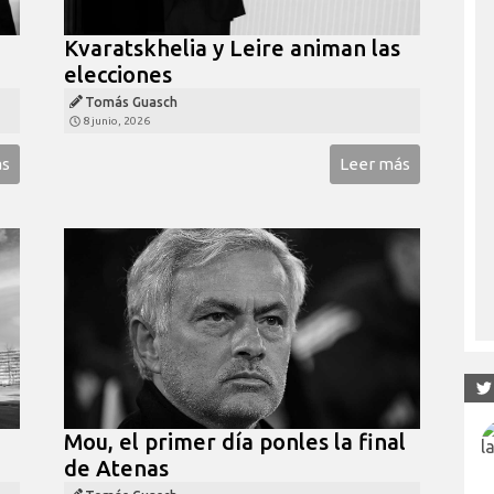
Kvaratskhelia y Leire animan las
elecciones
Tomás Guasch
8 junio, 2026
ás
Leer más
Mou, el primer día ponles la final
de Atenas