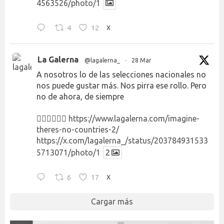
4563526/photo/1
4
12
X
La Galerna
@lagalerna_
·
28 Mar
A nosotros lo de las selecciones nacionales no
nos puede gustar más. Nos pirra ese rollo. Pero
no de ahora, de siempre
👉🏻👉🏻👉🏻
https://www.lagalerna.com/imagine-
theres-no-countries-2/
https://x.com/lagalerna_/status/203784931533
5713071/photo/1
2
6
17
X
Cargar más