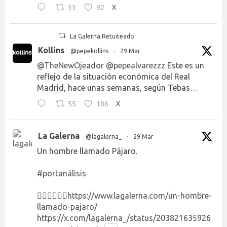
33
92
X
La Galerna Retuiteado
Kollins
@pepekollins
·
29 Mar
@TheNewOjeador
@pepealvarezzz
Este es un
reflejo de la situación económica del Real
Madrid, hace unas semanas, según Tebas…
55
186
X
La Galerna
@lagalerna_
·
29 Mar
Un hombre llamado Pájaro.
#portanálisis
👉🏻👉🏻👉🏻
https://www.lagalerna.com/un-hombre-
llamado-pajaro/
https://x.com/lagalerna_/status/203821635926