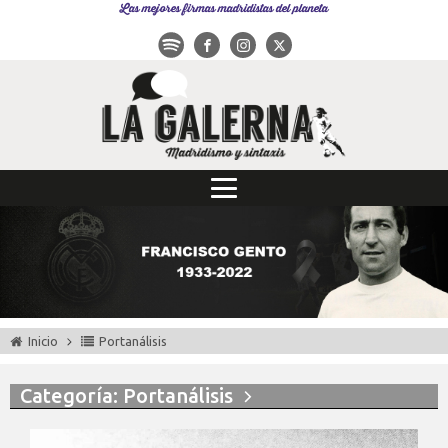
Las mejores firmas madridistas del planeta
Inicio
Portanálisis
Categoría: Portanálisis