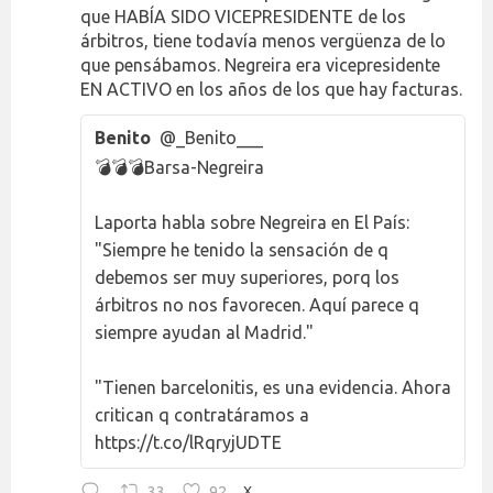
que HABÍA SIDO VICEPRESIDENTE de los
árbitros, tiene todavía menos vergüenza de lo
que pensábamos. Negreira era vicepresidente
EN ACTIVO en los años de los que hay facturas.
Benito
@_Benito___
💣💣💣Barsa-Negreira
Laporta habla sobre Negreira en El País:
"Siempre he tenido la sensación de q
debemos ser muy superiores, porq los
árbitros no nos favorecen. Aquí parece q
siempre ayudan al Madrid."
"Tienen barcelonitis, es una evidencia. Ahora
critican q contratáramos a
https://t.co/lRqryjUDTE
33
92
X