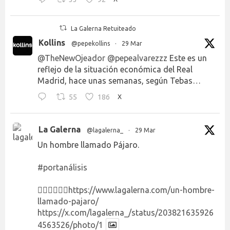
La Galerna Retuiteado
Kollins
@pepekollins
·
29 Mar
@TheNewOjeador
@pepealvarezzz
Este es un
reflejo de la situación económica del Real
Madrid, hace unas semanas, según Tebas…
55
186
X
La Galerna
@lagalerna_
·
29 Mar
Un hombre llamado Pájaro.
#portanálisis
👉🏻👉🏻👉🏻
https://www.lagalerna.com/un-hombre-
llamado-pajaro/
https://x.com/lagalerna_/status/203821635926
4563526/photo/1