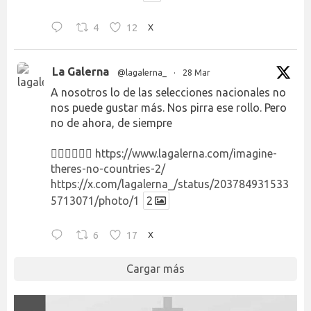
4
12
X
La Galerna
@lagalerna_
·
28 Mar
A nosotros lo de las selecciones nacionales no
nos puede gustar más. Nos pirra ese rollo. Pero
no de ahora, de siempre
👉🏻👉🏻👉🏻
https://www.lagalerna.com/imagine-
theres-no-countries-2/
https://x.com/lagalerna_/status/203784931533
5713071/photo/1
2
6
17
X
Cargar más