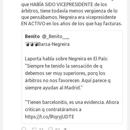
que HABÍA SIDO VICEPRESIDENTE de los
árbitros, tiene todavía menos vergüenza de lo
que pensábamos. Negreira era vicepresidente
EN ACTIVO en los años de los que hay facturas.
Benito
@_Benito___
💣💣💣Barsa-Negreira
Laporta habla sobre Negreira en El País:
"Siempre he tenido la sensación de q
debemos ser muy superiores, porq los
árbitros no nos favorecen. Aquí parece q
siempre ayudan al Madrid."
"Tienen barcelonitis, es una evidencia. Ahora
critican q contratáramos a
https://t.co/lRqryjUDTE
33
92
X