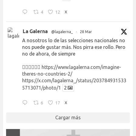
4
12
X
La Galerna
@lagalerna_
·
28 Mar
A nosotros lo de las selecciones nacionales no
nos puede gustar más. Nos pirra ese rollo. Pero
no de ahora, de siempre
👉🏻👉🏻👉🏻
https://www.lagalerna.com/imagine-
theres-no-countries-2/
https://x.com/lagalerna_/status/203784931533
5713071/photo/1
2
6
17
X
Cargar más