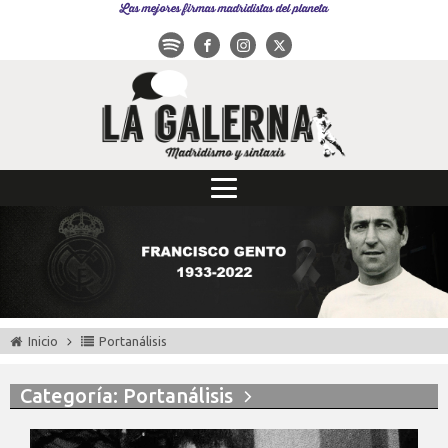
Las mejores firmas madridistas del planeta
Inicio
Portanálisis
Categoría: Portanálisis