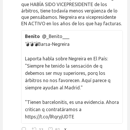
que HABÍA SIDO VICEPRESIDENTE de los
árbitros, tiene todavía menos vergüenza de lo
que pensábamos. Negreira era vicepresidente
EN ACTIVO en los años de los que hay facturas.
Benito
@_Benito___
💣💣💣Barsa-Negreira
Laporta habla sobre Negreira en El País:
"Siempre he tenido la sensación de q
debemos ser muy superiores, porq los
árbitros no nos favorecen. Aquí parece q
siempre ayudan al Madrid."
"Tienen barcelonitis, es una evidencia. Ahora
critican q contratáramos a
https://t.co/lRqryjUDTE
33
92
X