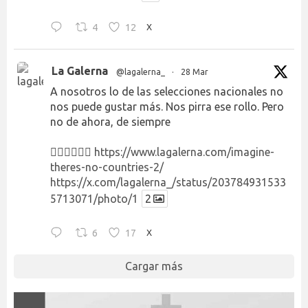
4
12
X
La Galerna
@lagalerna_
·
28 Mar
A nosotros lo de las selecciones nacionales no
nos puede gustar más. Nos pirra ese rollo. Pero
no de ahora, de siempre
👉🏻👉🏻👉🏻
https://www.lagalerna.com/imagine-
theres-no-countries-2/
https://x.com/lagalerna_/status/203784931533
5713071/photo/1
2
6
17
X
Cargar más