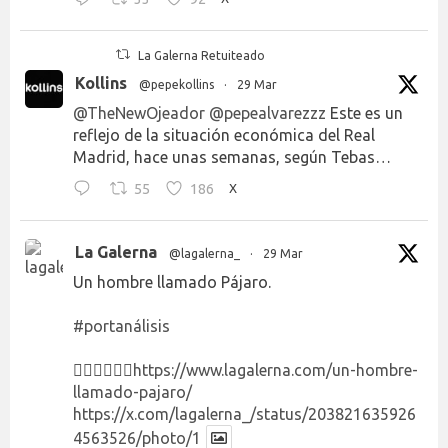
La Galerna Retuiteado
Kollins
@pepekollins
·
29 Mar
@TheNewOjeador
@pepealvarezzz
Este es un
reflejo de la situación económica del Real
Madrid, hace unas semanas, según Tebas…
55
186
X
La Galerna
@lagalerna_
·
29 Mar
Un hombre llamado Pájaro.
#portanálisis
👉🏻👉🏻👉🏻
https://www.lagalerna.com/un-hombre-
llamado-pajaro/
https://x.com/lagalerna_/status/203821635926
4563526/photo/1