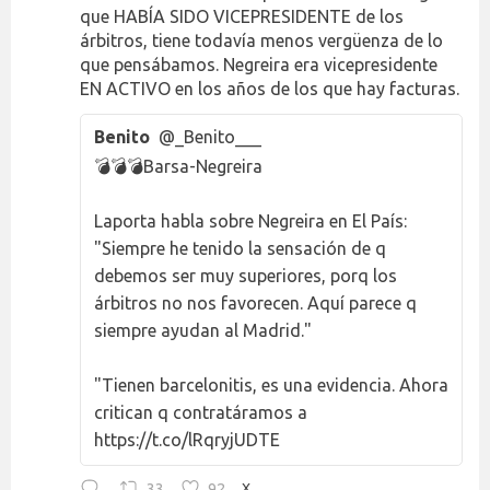
que HABÍA SIDO VICEPRESIDENTE de los
árbitros, tiene todavía menos vergüenza de lo
que pensábamos. Negreira era vicepresidente
EN ACTIVO en los años de los que hay facturas.
Benito
@_Benito___
💣💣💣Barsa-Negreira
Laporta habla sobre Negreira en El País:
"Siempre he tenido la sensación de q
debemos ser muy superiores, porq los
árbitros no nos favorecen. Aquí parece q
siempre ayudan al Madrid."
"Tienen barcelonitis, es una evidencia. Ahora
critican q contratáramos a
https://t.co/lRqryjUDTE
33
92
X