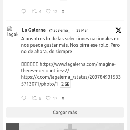
4
12
X
La Galerna
@lagalerna_
·
28 Mar
A nosotros lo de las selecciones nacionales no
nos puede gustar más. Nos pirra ese rollo. Pero
no de ahora, de siempre
👉🏻👉🏻👉🏻
https://www.lagalerna.com/imagine-
theres-no-countries-2/
https://x.com/lagalerna_/status/203784931533
5713071/photo/1
2
6
17
X
Cargar más