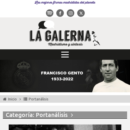
Las mejores firmas madridistas del planeta
Inicio
Portanálisis
Categoría: Portanálisis