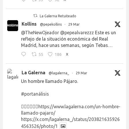
La Galerna Retuiteado
Kollins
@pepekollins
·
29 Mar
@TheNewOjeador
@pepealvarezzz
Este es un
reflejo de la situación económica del Real
Madrid, hace unas semanas, según Tebas…
55
186
X
La Galerna
@lagalerna_
·
29 Mar
Un hombre llamado Pájaro.
#portanálisis
👉🏻👉🏻👉🏻
https://www.lagalerna.com/un-hombre-
llamado-pajaro/
https://x.com/lagalerna_/status/203821635926
4563526/photo/1