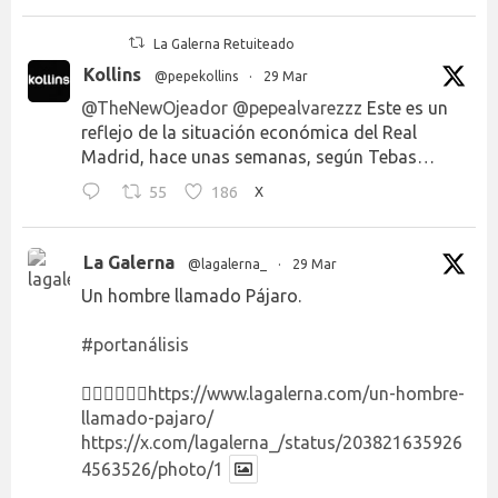
La Galerna Retuiteado
Kollins
@pepekollins
·
29 Mar
@TheNewOjeador
@pepealvarezzz
Este es un
reflejo de la situación económica del Real
Madrid, hace unas semanas, según Tebas…
55
186
X
La Galerna
@lagalerna_
·
29 Mar
Un hombre llamado Pájaro.
#portanálisis
👉🏻👉🏻👉🏻
https://www.lagalerna.com/un-hombre-
llamado-pajaro/
https://x.com/lagalerna_/status/203821635926
4563526/photo/1