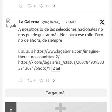
4
12
X
La Galerna
@lagalerna_
·
28 Mar
A nosotros lo de las selecciones nacionales no
nos puede gustar más. Nos pirra ese rollo. Pero
no de ahora, de siempre
👉🏻👉🏻👉🏻
https://www.lagalerna.com/imagine-
theres-no-countries-2/
https://x.com/lagalerna_/status/203784931533
5713071/photo/1
2
6
17
X
Cargar más