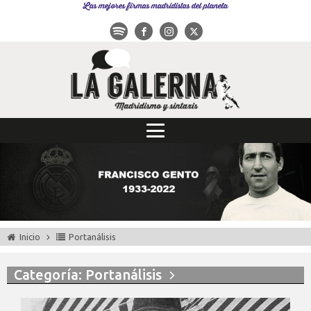
Las mejores firmas madridistas del planeta
Inicio
Portanálisis
Categoría: Portanálisis