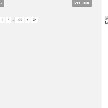
ás
Leer más
...
4
5
405