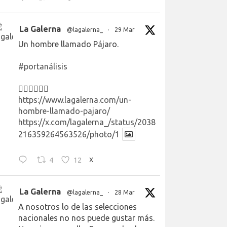
La Galerna
@lagalerna_
·
29 Mar
Un hombre llamado Pájaro.
#portanálisis
👉🏻👉🏻👉🏻
https://www.lagalerna.com/un-
hombre-llamado-pajaro/
https://x.com/lagalerna_/status/2038
216359264563526/photo/1
4
12
X
La Galerna
@lagalerna_
·
28 Mar
A nosotros lo de las selecciones
nacionales no nos puede gustar más.