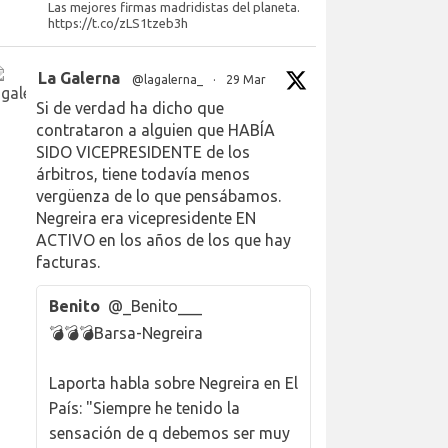
Las mejores firmas madridistas del planeta.
https://t.co/zLS1tzeb3h
La Galerna
@lagalerna_
·
29 Mar
Si de verdad ha dicho que
contrataron a alguien que HABÍA
SIDO VICEPRESIDENTE de los
árbitros, tiene todavía menos
vergüenza de lo que pensábamos.
Negreira era vicepresidente EN
ACTIVO en los años de los que hay
facturas.
Benito
@_Benito___
💣💣💣Barsa-Negreira
Laporta habla sobre Negreira en El
País: "Siempre he tenido la
sensación de q debemos ser muy