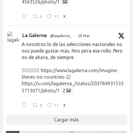
4563526/photo/1
4
12
X
La Galerna
@lagalerna_
·
28 Mar
A nosotros lo de las selecciones nacionales no
nos puede gustar más. Nos pirra ese rollo. Pero
no de ahora, de siempre
👉🏻👉🏻👉🏻
https://www.lagalerna.com/imagine-
theres-no-countries-2/
https://x.com/lagalerna_/status/203784931533
5713071/photo/1
2
6
17
X
Cargar más