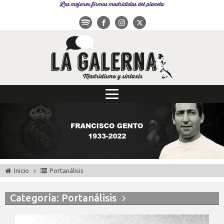
Las mejores firmas madridistas del planeta
Inicio
Portanálisis
Categoría: Portanálisis