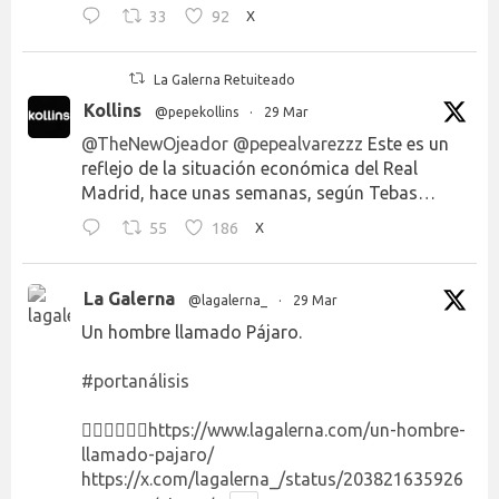
33
92
X
La Galerna Retuiteado
Kollins
@pepekollins
·
29 Mar
@TheNewOjeador
@pepealvarezzz
Este es un
reflejo de la situación económica del Real
Madrid, hace unas semanas, según Tebas…
55
186
X
La Galerna
@lagalerna_
·
29 Mar
Un hombre llamado Pájaro.
#portanálisis
👉🏻👉🏻👉🏻
https://www.lagalerna.com/un-hombre-
llamado-pajaro/
https://x.com/lagalerna_/status/203821635926