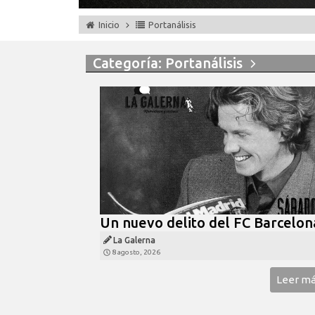
Inicio
Portanálisis
Categoría: Portanálisis
Un nuevo delito del FC Barcelon
La Galerna
8 agosto, 2026
Leer m