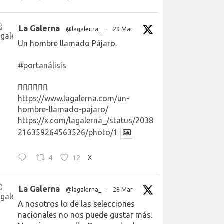
La Galerna
@lagalerna_
·
29 Mar
Un hombre llamado Pájaro.
#portanálisis
👉🏻👉🏻👉🏻
https://www.lagalerna.com/un-
hombre-llamado-pajaro/
https://x.com/lagalerna_/status/2038
216359264563526/photo/1
4
12
X
La Galerna
@lagalerna_
·
28 Mar
A nosotros lo de las selecciones
nacionales no nos puede gustar más.