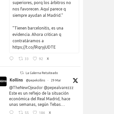
superiores, porq los árbitros no
nos favorecen. Aquí parece q
siempre ayudan al Madrid."
"Tienen barcelonitis, es una
evidencia. Ahora critican q
contratáramos a
https://t.co/lRqryjUDTE
33
92
X
La Galerna Retuiteado
Kollins
@pepekollins
·
29 Mar
@TheNewOjeador
@pepealvarezzz
Este es un reflejo de la situación
económica del Real Madrid, hace
unas semanas, según Tebas…
55
186
X