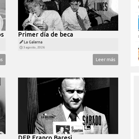
os
Primer día de beca
La Galerna
3 agosto, 2026
ás
Leer más
DEP Franco Baresi