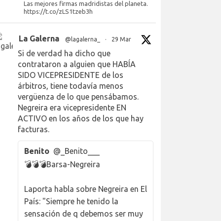
Las mejores firmas madridistas del planeta.
https://t.co/zLS1tzeb3h
La Galerna
@lagalerna_
·
29 Mar
Si de verdad ha dicho que
contrataron a alguien que HABÍA
SIDO VICEPRESIDENTE de los
árbitros, tiene todavía menos
vergüenza de lo que pensábamos.
Negreira era vicepresidente EN
ACTIVO en los años de los que hay
facturas.
Benito
@_Benito___
💣💣💣Barsa-Negreira
Laporta habla sobre Negreira en El
País: "Siempre he tenido la
sensación de q debemos ser muy