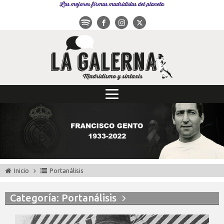
Las mejores firmas madridistas del planeta
Inicio
Portanálisis
Categoría: Portanálisis