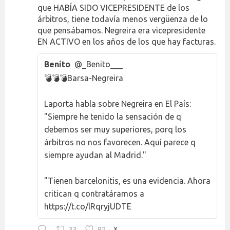
que HABÍA SIDO VICEPRESIDENTE de los
árbitros, tiene todavía menos vergüenza de lo
que pensábamos. Negreira era vicepresidente
EN ACTIVO en los años de los que hay facturas.
Benito
@_Benito___
💣💣💣Barsa-Negreira
Laporta habla sobre Negreira en El País:
"Siempre he tenido la sensación de q
debemos ser muy superiores, porq los
árbitros no nos favorecen. Aquí parece q
siempre ayudan al Madrid."
"Tienen barcelonitis, es una evidencia. Ahora
critican q contratáramos a
https://t.co/lRqryjUDTE
33
92
X