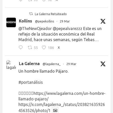
La Galerna Retuiteado
Kollins
@pepekollins
·
29 Mar
@TheNewOjeador
@pepealvarezzz
Este es un
reflejo de la situación económica del Real
Madrid, hace unas semanas, según Tebas…
55
186
X
La Galerna
@lagalerna_
·
29 Mar
Un hombre llamado Pájaro.
#portanálisis
👉🏻👉🏻👉🏻
https://www.lagalerna.com/un-hombre-
llamado-pajaro/
https://x.com/lagalerna_/status/203821635926
4563526/photo/1