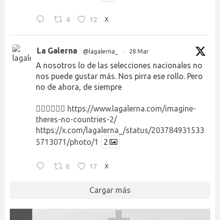
4
12
X
La Galerna
@lagalerna_
·
28 Mar
A nosotros lo de las selecciones nacionales no
nos puede gustar más. Nos pirra ese rollo. Pero
no de ahora, de siempre
👉🏻👉🏻👉🏻
https://www.lagalerna.com/imagine-
theres-no-countries-2/
https://x.com/lagalerna_/status/203784931533
5713071/photo/1
2
6
17
X
Cargar más