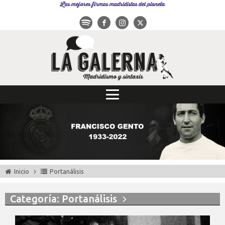
Las mejores firmas madridistas del planeta
Inicio
Portanálisis
Categoría: Portanálisis