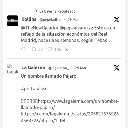
La Galerna Retuiteado
Kollins
@pepekollins
·
29 Mar
@TheNewOjeador
@pepealvarezzz
Este es un
reflejo de la situación económica del Real
Madrid, hace unas semanas, según Tebas…
55
186
X
La Galerna
@lagalerna_
·
29 Mar
Un hombre llamado Pájaro.
#portanálisis
👉🏻👉🏻👉🏻
https://www.lagalerna.com/un-hombre-
llamado-pajaro/
https://x.com/lagalerna_/status/203821635926
4563526/photo/1