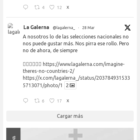
4
12
X
La Galerna
@lagalerna_
·
28 Mar
A nosotros lo de las selecciones nacionales no
nos puede gustar más. Nos pirra ese rollo. Pero
no de ahora, de siempre
👉🏻👉🏻👉🏻
https://www.lagalerna.com/imagine-
theres-no-countries-2/
https://x.com/lagalerna_/status/203784931533
5713071/photo/1
2
6
17
X
Cargar más