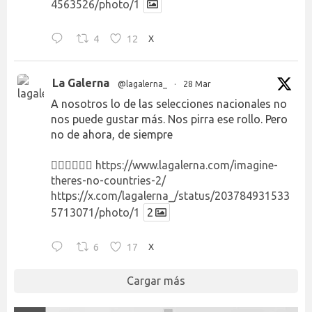
4563526/photo/1
4
12
X
La Galerna
@lagalerna_
·
28 Mar
A nosotros lo de las selecciones nacionales no
nos puede gustar más. Nos pirra ese rollo. Pero
no de ahora, de siempre
👉🏻👉🏻👉🏻
https://www.lagalerna.com/imagine-
theres-no-countries-2/
https://x.com/lagalerna_/status/203784931533
5713071/photo/1
2
6
17
X
Cargar más