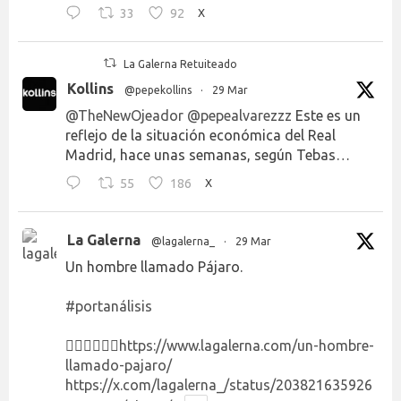
33
92
X
La Galerna Retuiteado
Kollins
@pepekollins
·
29 Mar
@TheNewOjeador
@pepealvarezzz
Este es un
reflejo de la situación económica del Real
Madrid, hace unas semanas, según Tebas…
55
186
X
La Galerna
@lagalerna_
·
29 Mar
Un hombre llamado Pájaro.
#portanálisis
👉🏻👉🏻👉🏻
https://www.lagalerna.com/un-hombre-
llamado-pajaro/
https://x.com/lagalerna_/status/203821635926