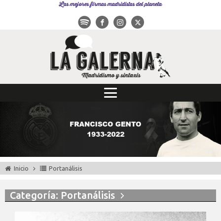
Las mejores firmas madridistas del planeta
Inicio
Portanálisis
Categoría: Portanálisis