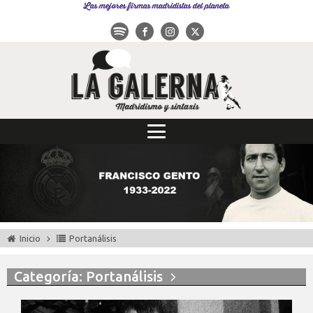
Las mejores firmas madridistas del planeta
Inicio
Portanálisis
Categoría: Portanálisis