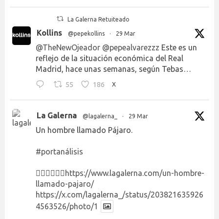
La Galerna Retuiteado
Kollins
@pepekollins
·
29 Mar
@TheNewOjeador
@pepealvarezzz
Este es un
reflejo de la situación económica del Real
Madrid, hace unas semanas, según Tebas…
55
186
X
La Galerna
@lagalerna_
·
29 Mar
Un hombre llamado Pájaro.
#portanálisis
👉🏻👉🏻👉🏻
https://www.lagalerna.com/un-hombre-
llamado-pajaro/
https://x.com/lagalerna_/status/203821635926
4563526/photo/1