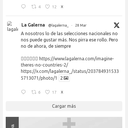
4
12
X
La Galerna
@lagalerna_
·
28 Mar
A nosotros lo de las selecciones nacionales no
nos puede gustar más. Nos pirra ese rollo. Pero
no de ahora, de siempre
👉🏻👉🏻👉🏻
https://www.lagalerna.com/imagine-
theres-no-countries-2/
https://x.com/lagalerna_/status/203784931533
5713071/photo/1
2
6
17
X
Cargar más